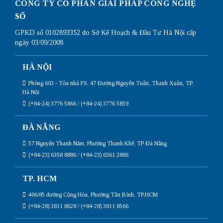
CÔNG TY CỔ PHẦN GIẢI PHÁP CÔNG NGHỆ
SỐ
GPKD số 0102893352 do Sở Kế Hoạch & Đầu Tư Hà Nội cấp
ngày 03/09/2008
HÀ NỘI
Phòng 603 - Tòa nhà FS, 47 Đường Nguyễn Tuân, Thanh Xuân, TP.
Hà Nội
(+84-24) 3776 5866 / (+84-24) 3776 5859
ĐÀ NẴNG
57 Nguyễn Thanh Năm, Phường Thanh Khê, TP Đà Nẵng
(+84-23) 6358 8886 / (+84-23) 6361 2886
TP. HCM
406/85 đường Cộng Hòa, Phường Tân Bình, TP.HCM
(+84-28) 3811 8628 / (+84-28) 3811 8566