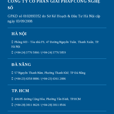
CÔNG TY CỔ PHẦN GIẢI PHÁP CÔNG NGHỆ
SỐ
GPKD số 0102893352 do Sở Kế Hoạch & Đầu Tư Hà Nội cấp
ngày 03/09/2008
HÀ NỘI
Phòng 603 - Tòa nhà FS, 47 Đường Nguyễn Tuân, Thanh Xuân, TP.
Hà Nội
(+84-24) 3776 5866 / (+84-24) 3776 5859
ĐÀ NẴNG
57 Nguyễn Thanh Năm, Phường Thanh Khê, TP Đà Nẵng
(+84-23) 6358 8886 / (+84-23) 6361 2886
TP. HCM
406/85 đường Cộng Hòa, Phường Tân Bình, TP.HCM
(+84-28) 3811 8628 / (+84-28) 3811 8566