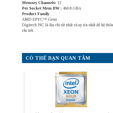
Memory Channels:
12
Per Socket Mem BW :
460.8 GB/s
Product Family
AMD EPYC™ Geno
Digitech JSC là địa chỉ tốt nhất và uy tín nhất để hệ 
chi tiết.
CÓ THỂ BẠN QUAN TÂM