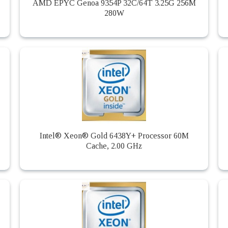
AMD EPYC Genoa 9354P 32C/64T 3.25G 256M
280W
Intel® Xeon® Gold 6438Y+ Processor 60M
Cache, 2.00 GHz