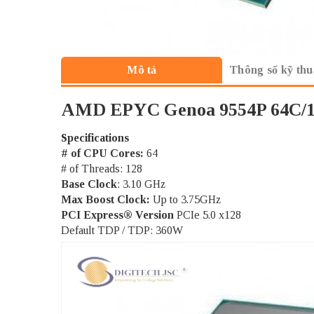
Thông số kỹ thu
Mô tả
AMD EPYC Genoa 9554P 64C/1
Specifications
# of CPU Cores:
64
# of Threads: 128
Base Clock
: 3.10 GHz
Max Boost Clock:
Up to 3.75GHz
PCI Express® Version
PCIe 5.0 x128
Default TDP / TDP: 360W