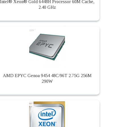
Intel® Xeon® Gold 6448H Processor 60M Cache,
2.40 GHz
AMD EPYC Genoa 9454 48C/96T 2.75G 256M
290W