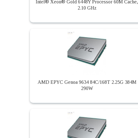
Intel® Xeon® Gold 6448Y Processor 60M Cache,
2.10 GHz
AMD EPYC Genoa 9634 84C/168T 2.25G 384M
290W