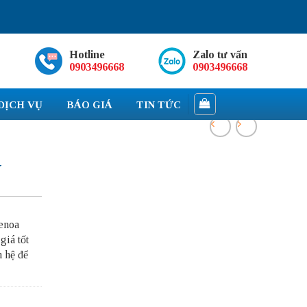
Hotline
Zalo tư vấn
0903496668
0903496668
DỊCH VỤ
BÁO GIÁ
TIN TỨC
W
enoa
iá tốt
n hệ để