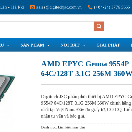
uân - Hà Nội
sales@digitechjsc.com.vn
(+84-24) 3776 5866
ỆU
SẢN PHẨM
NỔI BẬT
GIẢI PHÁP
AMD EPYC Genoa 9554P
64C/128T 3.1G 256M 360
Digitech JSC phân phối thiết bị AMD EPYC G
9554P 64C/128T 3.1G 256M 360W chính hãng g
nhất tại Việt Nam. Đầy đủ giấy tờ, CO CQ. Liê
nhận tư vấn và báo giá.
Danh mục:
Linh kiện máy chủ