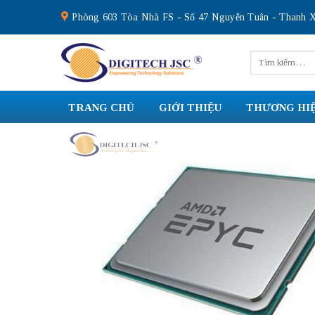
Skip
Phòng 603 Tòa Nhà FS - Số 47 Nguyễn Tuân - Thanh X
to
content
Tìm
kiếm:
TRANG CHỦ
GIỚI THIỆU
THƯƠNG HI