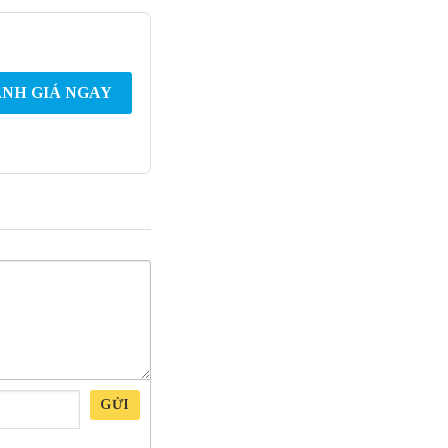
NH GIÁ NGAY
GỬI