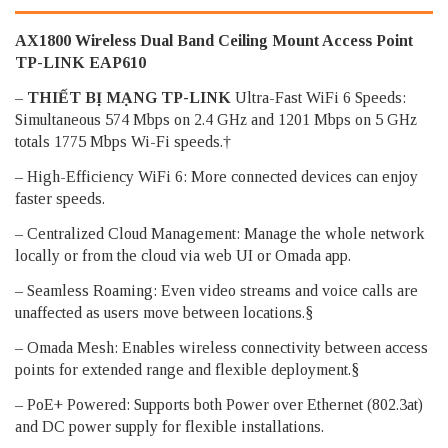
AX1800 Wireless Dual Band Ceiling Mount Access Point
TP-LINK EAP610
–
THIẾT BỊ MẠNG TP-LINK
Ultra-Fast WiFi 6 Speeds:
Simultaneous 574 Mbps on 2.4 GHz and 1201 Mbps on 5 GHz
totals 1775 Mbps Wi-Fi speeds.†
– High-Efficiency WiFi 6: More connected devices can enjoy
faster speeds.
– Centralized Cloud Management: Manage the whole network
locally or from the cloud via web UI or Omada app.
– Seamless Roaming: Even video streams and voice calls are
unaffected as users move between locations.§
– Omada Mesh: Enables wireless connectivity between access
points for extended range and flexible deployment.§
– PoE+ Powered: Supports both Power over Ethernet (802.3at)
and DC power supply for flexible installations.