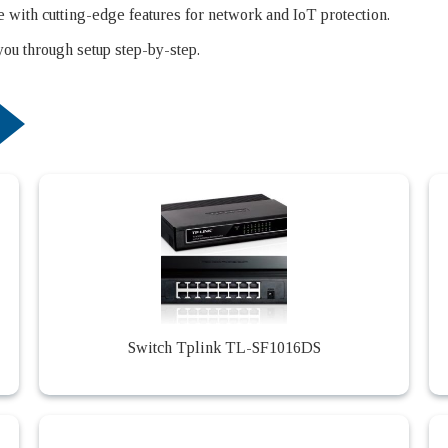
ith cutting-edge features for network and IoT protection.
u through setup step-by-step.
Switch Tplink TL-SF1016DS