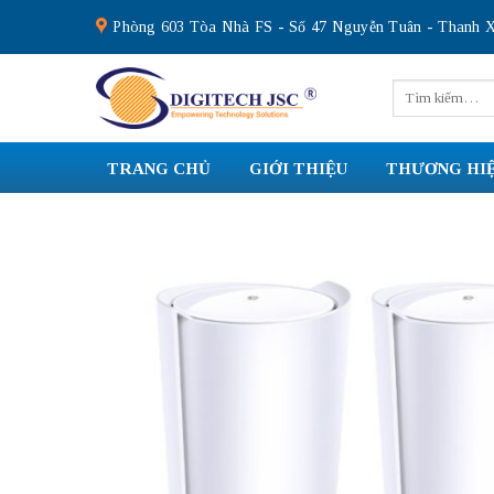
Skip
Phòng 603 Tòa Nhà FS - Số 47 Nguyễn Tuân - Thanh X
to
content
Tìm
kiếm:
TRANG CHỦ
GIỚI THIỆU
THƯƠNG HI