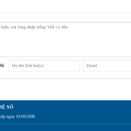
hị
HỆ SỐ
ấp ngày 03/09/2008