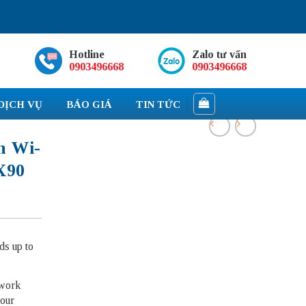
Hotline
Zalo tư vấn
0903496668
0903496668
DỊCH VỤ
BÁO GIÁ
TIN TỨC
h Wi-
X90
s up to
twork
your