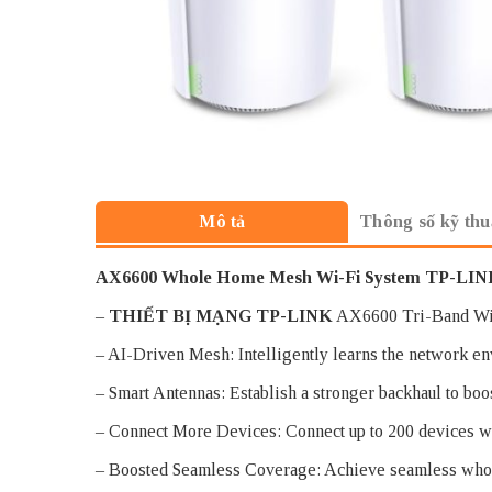
Thông số kỹ thu
Mô tả
AX6600 Whole Home Mesh Wi-Fi System TP-LINK
–
THIẾT BỊ MẠNG TP-LINK
AX6600 Tri-Band WiFi
– AI-Driven Mesh: Intelligently learns the network en
– Smart Antennas: Establish a stronger backhaul to bo
– Connect More Devices: Connect up to 200 devices w
– Boosted Seamless Coverage: Achieve seamless whole