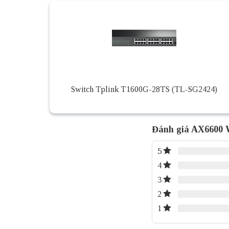
Switch Tplink T1600G-28TS (TL-SG2424)
Đánh giá AX6600 
5
4
3
2
1