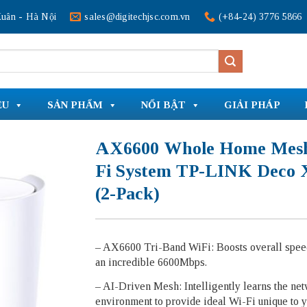
uân - Hà Nội
sales@digitechjsc.com.vn
(+84-24) 3776 5866
ỆU
SẢN PHẨM
NỔI BẬT
GIẢI PHÁP
AX6600 Whole Home Mes
Fi System TP-LINK Deco 
(2-Pack)
– AX6600 Tri-Band WiFi: Boosts overall speed
an incredible 6600Mbps.
– AI-Driven Mesh: Intelligently learns the ne
environment to provide ideal Wi-Fi unique to 