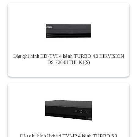
Đầu ghi hình HD-TVI 4 kênh TURBO 4.0 HIKVISION
DS-7204HTHI-K1(S)
Đầu ghi hình Hybrid TVI-IP 4 kênh TURBO 5.0