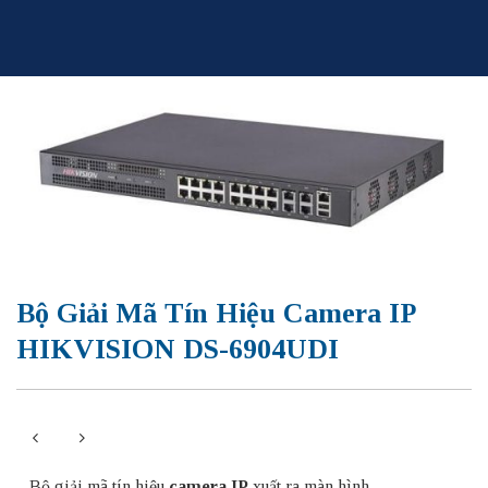
Skip
to
content
Bộ Giải Mã Tín Hiệu Camera IP
HIKVISION DS-6904UDI
– Bộ giải mã tín hiệu
camera IP
xuất ra màn hình.