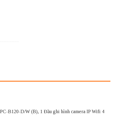
/W(B) số lượng
C-B120-D/W (B), 1 Đầu ghi hình camera IP Wifi 4