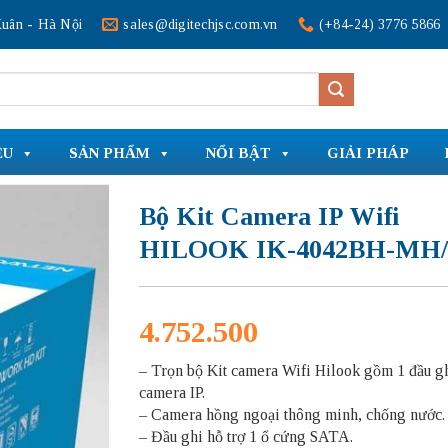
uân - Hà Nội
sales@digitechjsc.com.vn
(+84-24) 3776 5866
ỆU
SẢN PHẨM
NỔI BẬT
GIẢI PHÁP
Bộ Kit Camera IP Wifi
HILOOK IK-4042BH-MH/
4.752.500
– Trọn bộ Kit camera Wifi Hilook gồm 1 đầu gh
camera IP.
– Camera hồng ngoại thông minh, chống nước.
– Đầu ghi hỗ trợ 1 ổ cứng SATA.