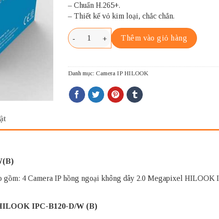
– Chuẩn H.265+.
– Thiết kế vỏ kim loại, chắc chắn.
Bộ Kit camera IP Wifi HILOOK IK-4042BH-MH
Thêm vào giỏ hàng
Danh mục:
Camera IP HILOOK
ật
W(B)
gồm: 4 Camera IP hồng ngoại không dây 2.0 Megapixel HILOOK IP
l HILOOK IPC-B120-D/W (B)