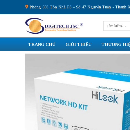
Skip
Phòng 603 Tòa Nhà FS - Số 47 Nguyễn Tuân - Thanh X
to
content
Tìm
kiếm:
TRANG CHỦ
GIỚI THIỆU
THƯƠNG HI