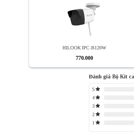
HILOOK IPC-B120W
770.000
Đánh giá Bộ Kit 
5
4
3
2
1