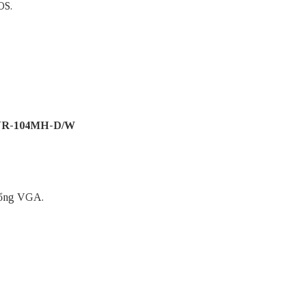
OS.
 NVR-104MH-D/W
 cổng VGA.