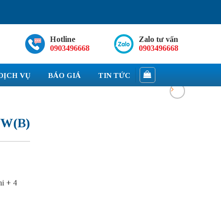
Hotline
Zalo tư vấn
0903496668
0903496668
DỊCH VỤ
BÁO GIÁ
TIN TỨC
W(B)
i + 4