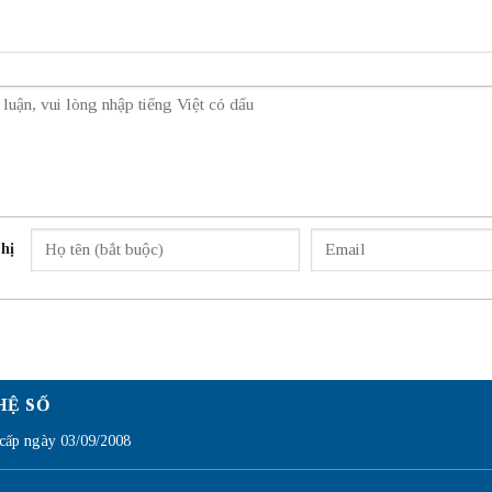
hị
HỆ SỐ
ấp ngày 03/09/2008