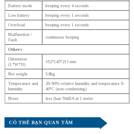
Battery mode
beeping every 4 seconds
Low battery
beeping every 1 seconds
Overload
beeping every 1 seconds
Malfunction /
continuous beeping
Fault
Others
Dimension
352*145*213 mm
(L*W*H)
Net weight
5.8kg
Temperature and
20-90% relative humidity and temperature 0-
humidity
40°C (non-condensing)
Noise
less than 50dBA at 1 meter
CÓ THỂ BẠN QUAN TÂM