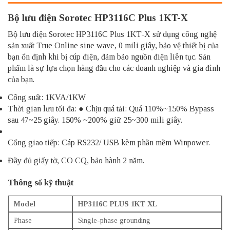
Bộ lưu điện Sorotec HP3116C Plus 1KT-X
Bộ lưu điện Sorotec HP3116C Plus 1KT-X sử dụng công nghệ
sản xuất True Online sine wave, 0 mili giây, bảo vệ thiết bị của
bạn ổn định khi bị cúp điện, đảm bảo nguồn điện liên tục. Sản
phẩm là sự lựa chọn hàng đầu cho các doanh nghiệp và gia đình
của bạn.
Công suất: 1KVA/1KW
Thời gian lưu tối đa: ● Chịu quá tải: Quá 110%~150% Bypass
sau 47~25 giây. 150% ~200% giữ 25~300 mili giây.
Cổng giao tiếp: Cáp RS232/ USB kèm phần mềm Winpower.
Đầy đủ giấy tờ, CO CQ, bảo hành 2 năm.
Thông số kỹ thuật
Model
HP3116C PLUS 1KT XL
Phase
Single-phase grounding