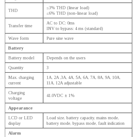
≤3% THD (linear load)
THD
≤6% THD (non-linear load)
AC to DC: 0ms
Transfer time
INV to bypass: 4 ms (standard)
Wave form
Pure sine wave
Battery
Battery model
Depends on the users
Quantity
3
Max. charging
1A, 2A ,3A, 4A, 5A, 6A, 7A, 8A, 9A, 10A,
current
11A, 12A adjustable
Charging
41.0VDC ± 1%
voltage
Appearance
LCD or LED
Load size, battery capacity, mains mode,
display
battery mode, bypass mode, fault indication
Alarm