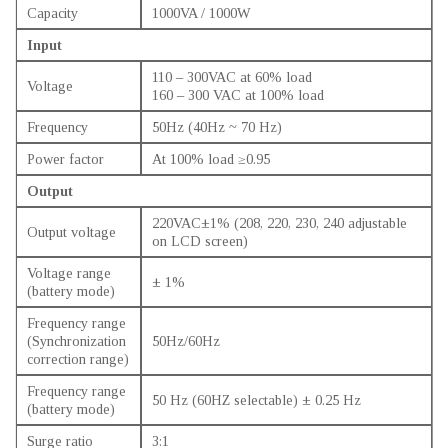
Capacity
1000VA / 1000W
Input
110 – 300VAC at 60% load
Voltage
160 – 300 VAC at 100% load
Frequency
50Hz (40Hz ~ 70 Hz)
Power factor
At 100% load ≥0.95
Output
220VAC±1% (208, 220, 230, 240 adjustable
Output voltage
on LCD screen)
Voltage range
± 1%
(battery mode)
Frequency range
(Synchronization
50Hz/60Hz
correction range)
Frequency range
50 Hz (60HZ selectable) ± 0.25 Hz
(battery mode)
Surge ratio
3:1