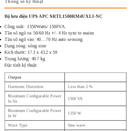
Thông số kỹ thuật
Bộ lưu điện UPS APC SRTL1500RM4UXLI-NC
Công suất: 1350Watts/ 1500VA.
Tần số ngõ ra: 50/60 Hz +/- 4 Hz sync to mains
Tần số ngõ vào: 40…70 Hz auto-sensing
Dạng sóng: sóng sine
Kích thước: 17.1 x 43.2 x 59
Trọng lượng: 40.7 kg
Đặc tính kỹ thuật:
Output
Harmonic Distortion
Less than 2 %
Maximum Configurable Power
1500 VA
In Va
Maximum Configurable Power
1350 W
In W
Wave Type
Sine wave