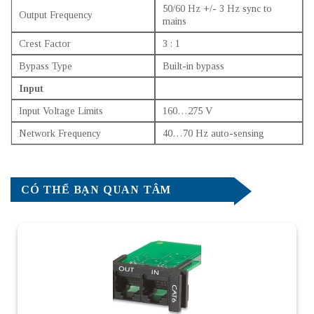
50/60 Hz +/- 3 Hz sync to
Output Frequency
mains
Crest Factor
3 : 1
Bypass Type
Built-in bypass
Input
Input Voltage Limits
160…275 V
Network Frequency
40…70 Hz auto-sensing
CÓ THỂ BẠN QUAN TÂM