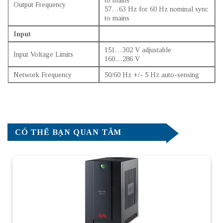
Output Frequency
57…63 Hz for 60 Hz nominal sync
to mains
Input
151…302 V adjustable
Input Voltage Limits
160…286 V
Network Frequency
50/60 Hz +/- 5 Hz auto-sensing
CÓ THỂ BẠN QUAN TÂM