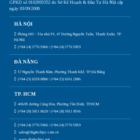
GPKD số 0102893352 do Sở Kế Hoạch & Đầu Tư Hà Nội cấp
ngày 03/09/2008
HÀ NỘI
Phòng 603 - Tòa nhà FS, 47 Đường Nguyễn Tuân, Thanh Xuân, TP.
Hà Nội
(+84-24) 3776 5866 / (+84-24) 3776 5859
ĐÀ NẴNG
57 Nguyễn Thanh Năm, Phường Thanh Khê, TP Đà Nẵng
(+84-23) 6358 8886 / (+84-23) 6361 2886
TP. HCM
406/85 đường Cộng Hòa, Phường Tân Bình, TP.HCM
(+84-28) 3811 8628 / (+84-28) 3811 8566
(+84-24) 3776 5866 / (+84-24) 3776 5859
sales@digitechjsc.com.vn
www.digitechjsc.net