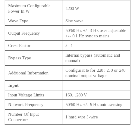
Maximum Configurable
4200 W
Power In W
Wave Type
Sine wave
50/60 Hz +/- 3 Hz user adjustable
Output Frequency
+/- 0.1 Hz sync to mains
Crest Factor
3 : 1
Internal bypass (automatic and
Bypass Type
manual)
Configurable for 220 : 230 or 240
Additional Information
nominal output voltage
Input
Input Voltage Limits
160…280 V
Network Frequency
50/60 Hz +/- 5 Hz auto-sensing
Number Of Input
1 hard wire 3-wire
Connectors