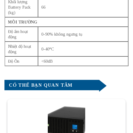
Khối lượng
Battery Pack
66
(kg)
MÔI TRƯỜNG
Độ ẩm hoạt
0-90% không ngưng tụ
động
Nhiệt độ hoạt
0-40°C
động
Độ Ồn
<60dB
CÓ THỂ BẠN QUAN TÂM