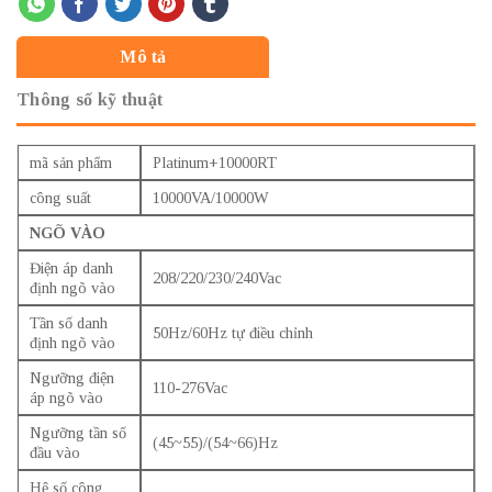
Mô tả
Thông số kỹ thuật
mã sản phẩm
Platinum+10000RT
công suất
10000VA/10000W
NGÕ VÀO
Điện áp danh
208/220/230/240Vac
định ngõ vào
Tần số danh
50Hz/60Hz tự điều chỉnh
định ngõ vào
Ngưỡng điện
110-276Vac
áp ngõ vào
Ngưỡng tần số
(45~55)/(54~66)Hz
đầu vào
Hệ số công