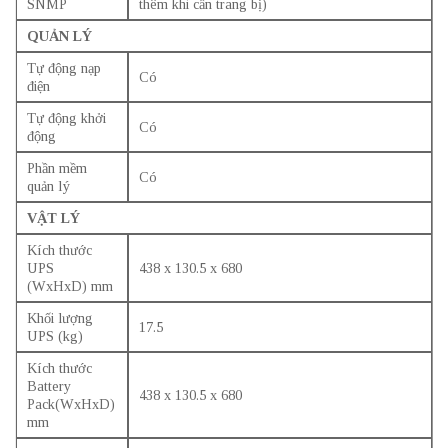
SNMP
thêm khi cần trang bị)
QUẢN LÝ
Tự động nạp
Có
điện
Tự động khởi
Có
động
Phần mềm
Có
quản lý
VẬT LÝ
Kích thước
UPS
438 x 130.5 x 680
(WxHxD) mm
Khối lượng
17.5
UPS (kg)
Kích thước
Battery
438 x 130.5 x 680
Pack(WxHxD)
mm