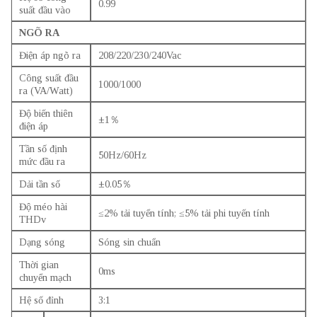
0.99
suất đầu vào
NGÕ RA
Điện áp ngõ ra
208/220/230/240Vac
Công suất đầu
1000/1000
ra (VA/Watt)
Độ biến thiên
±1％
điện áp
Tần số định
50Hz/60Hz
mức đầu ra
Dải tần số
±0.05％
Độ méo hài
≤2% tải tuyển tính; ≤5% tải phi tuyến tính
THDv
Dạng sóng
Sóng sin chuẩn
Thời gian
0ms
chuyển mạch
Hệ số đỉnh
3:1