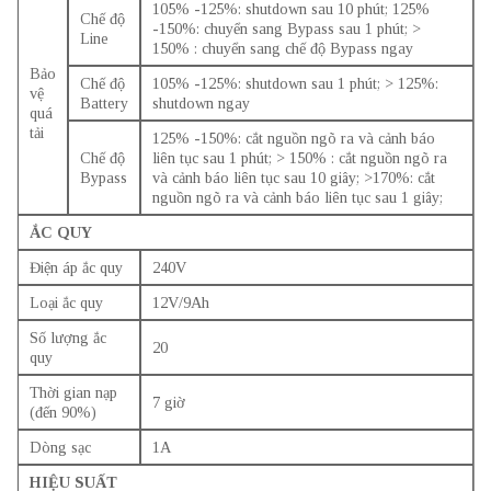
105% -125%: shutdown sau 10 phút; 125%
Chế độ
-150%: chuyển sang Bypass sau 1 phút; >
Line
150% : chuyển sang chế độ Bypass ngay
Bảo
Chế độ
105% -125%: shutdown sau 1 phút; > 125%:
vệ
Battery
shutdown ngay
quá
tải
125% -150%: cắt nguồn ngõ ra và cảnh báo
Chế độ
liên tục sau 1 phút; > 150% : cắt nguồn ngõ ra
Bypass
và cảnh báo liên tục sau 10 giây; >170%: cắt
nguồn ngõ ra và cảnh báo liên tục sau 1 giây;
ẮC QUY
Điện áp ắc quy
240V
Loại ắc quy
12V/9Ah
Số lượng ắc
20
quy
Thời gian nạp
7 giờ
(đến 90%)
Dòng sạc
1A
HIỆU SUẤT