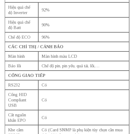
Hiệu quả chế
92%
dộ Inverter
Hiệu quả chế
90%
độ Batt
Chế độ ECO
96%
CÁC CHỈ THỊ / CẢNH BÁO
Màn hình
Màn hình màu LCD
Báo lỗi
Chế độ pin, pin yếu, quá tải, lỗi,…
CỔNG GIAO TIẾP
RS232
Có
Cổng HID
Compliant
Có
USB
Cắt nguồn
Có
khẩn EPO
Khe cắm
Có (Card SNMP là phụ kiện tùy chọn cần mua