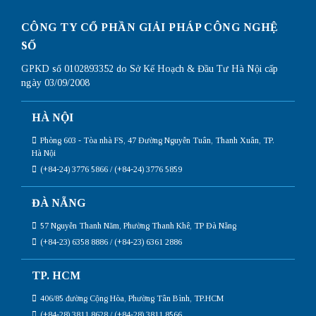
CÔNG TY CỔ PHẦN GIẢI PHÁP CÔNG NGHỆ
SỐ
GPKD số 0102893352 do Sở Kế Hoạch & Đầu Tư Hà Nội cấp
ngày 03/09/2008
HÀ NỘI
Phòng 603 - Tòa nhà FS, 47 Đường Nguyễn Tuân, Thanh Xuân, TP.
Hà Nội
(+84-24) 3776 5866 / (+84-24) 3776 5859
ĐÀ NẴNG
57 Nguyễn Thanh Năm, Phường Thanh Khê, TP Đà Nẵng
(+84-23) 6358 8886 / (+84-23) 6361 2886
TP. HCM
406/85 đường Cộng Hòa, Phường Tân Bình, TP.HCM
(+84-28) 3811 8628 / (+84-28) 3811 8566