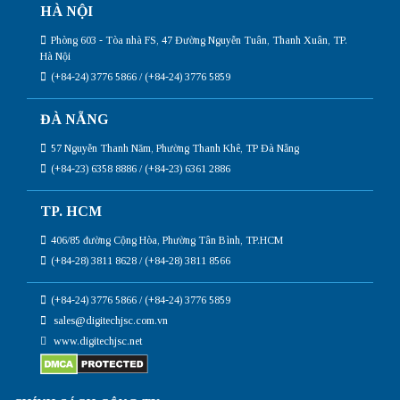
HÀ NỘI
Phòng 603 - Tòa nhà FS, 47 Đường Nguyễn Tuân, Thanh Xuân, TP.
Hà Nội
(+84-24) 3776 5866 / (+84-24) 3776 5859
ĐÀ NẴNG
57 Nguyễn Thanh Năm, Phường Thanh Khê, TP Đà Nẵng
(+84-23) 6358 8886 / (+84-23) 6361 2886
TP. HCM
406/85 đường Cộng Hòa, Phường Tân Bình, TP.HCM
(+84-28) 3811 8628 / (+84-28) 3811 8566
(+84-24) 3776 5866 / (+84-24) 3776 5859
sales@digitechjsc.com.vn
www.digitechjsc.net