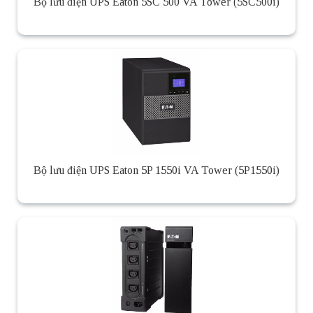
Bộ lưu điện UPS Eaton 5SC 500 VA Tower (5SC500i)
Bộ lưu điện UPS Eaton 5P 1550i VA Tower (5P1550i)