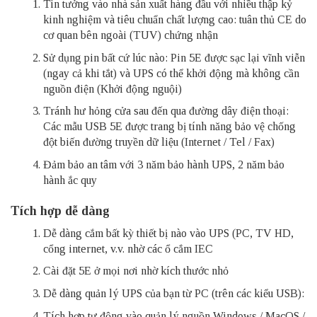
Tin tưởng vào nhà sản xuất hàng đầu với nhiều thập kỷ
kinh nghiệm và tiêu chuẩn chất lượng cao: tuân thủ CE do
cơ quan bên ngoài (TUV) chứng nhận
Sử dụng pin bất cứ lúc nào: Pin 5E được sạc lại vĩnh viễn
(ngay cả khi tắt) và UPS có thể khởi động mà không cần
nguồn điện (Khởi động nguội)
Tránh hư hỏng cửa sau đến qua đường dây điện thoại:
Các mẫu USB 5E được trang bị tính năng bảo vệ chống
đột biến đường truyền dữ liệu (Internet / Tel / Fax)
Đảm bảo an tâm với 3 năm bảo hành UPS, 2 năm bảo
hành ắc quy
Tích hợp dễ dàng
Dễ dàng cắm bất kỳ thiết bị nào vào UPS (PC, TV HD,
cổng internet, v.v. nhờ các ổ cắm IEC
Cài đặt 5E ở mọi nơi nhờ kích thước nhỏ
Dễ dàng quản lý UPS của bạn từ PC (trên các kiểu USB):
Tích hợp tự động vào quản lý nguồn Windows / MacOS /