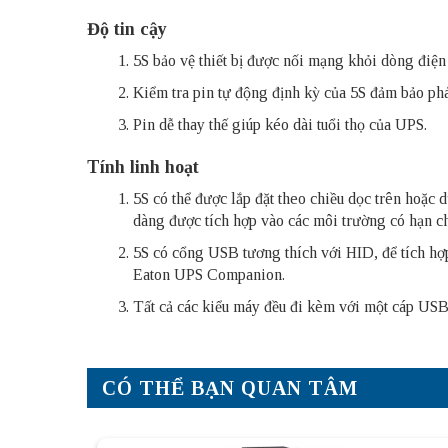
Độ tin cậy
5S bảo vệ thiết bị được nối mạng khỏi dòng điện 
Kiểm tra pin tự động định kỳ của 5S đảm bảo phá
Pin dễ thay thế giúp kéo dài tuổi thọ của UPS.
Tính linh hoạt
5S có thể được lắp đặt theo chiều dọc trên hoặc
dàng được tích hợp vào các môi trường có hạn c
5S có cổng USB tương thích với HID, để tích hợ
Eaton UPS Companion.
Tất cả các kiểu máy đều đi kèm với một cáp USB
CÓ THỂ BẠN QUAN TÂM