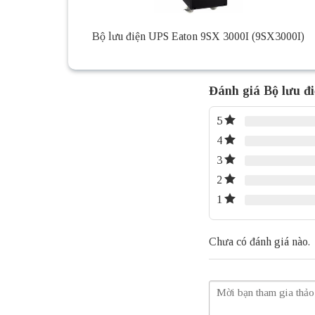
Bộ lưu điện UPS Eaton 9SX 3000I (9SX3000I)
Đánh giá Bộ lưu đ
5
4
3
2
1
Chưa có đánh giá nào.