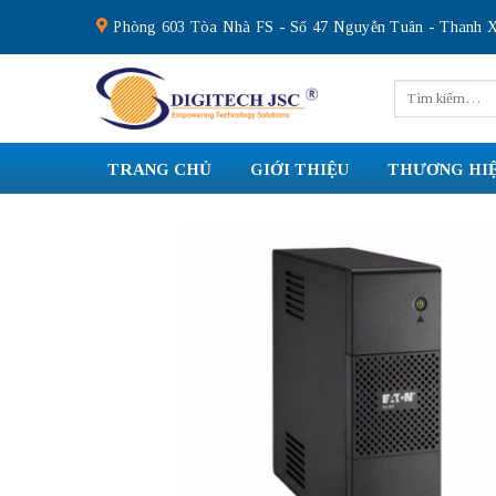
Skip
Phòng 603 Tòa Nhà FS - Số 47 Nguyễn Tuân - Thanh X
to
content
Tìm
kiếm:
TRANG CHỦ
GIỚI THIỆU
THƯƠNG HI