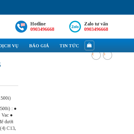
Hotline
Zalo tư vấn
0903496668
0903496668
DỊCH VỤ
BÁO GIÁ
TIN TỨC
S
1500i)
500i) : ●
0 Vac ●
để dưới
(4) C13,