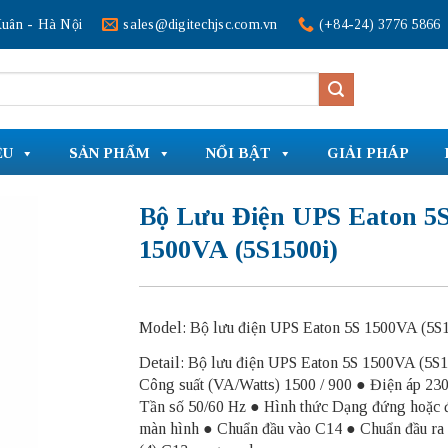
uân - Hà Nội
sales@digitechjsc.com.vn
(+84-24) 3776 5866
ỆU
SẢN PHẨM
NỔI BẬT
GIẢI PHÁP
Bộ Lưu Điện UPS Eaton 5
1500VA (5S1500i)
Model: Bộ lưu điện UPS Eaton 5S 1500VA (5S
Detail: Bộ lưu điện UPS Eaton 5S 1500VA (5S1
Công suất (VA/Watts) 1500 / 900 ● Điện áp 23
Tần số 50/60 Hz ● Hình thức Dạng đứng hoặc 
màn hình ● Chuẩn đầu vào C14 ● Chuẩn đầu ra 