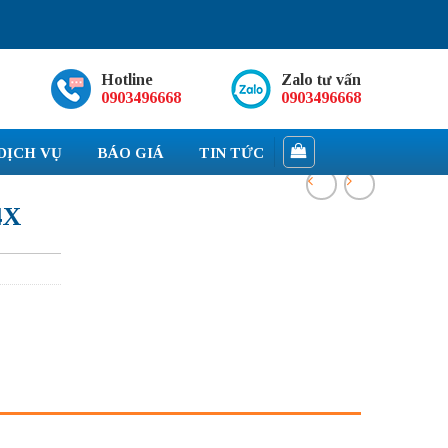
Hotline
Zalo tư vấn
0903496668
0903496668
DỊCH VỤ
BÁO GIÁ
TIN TỨC
4X