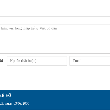
hị
HỆ SỐ
ấp ngày 03/09/2008