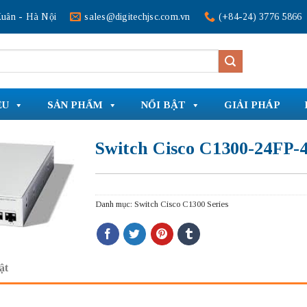
uân - Hà Nội
sales@digitechjsc.com.vn
(+84-24) 3776 5866
ỆU
SẢN PHẨM
NỔI BẬT
GIẢI PHÁP
Switch Cisco C1300-24FP-
Danh mục:
Switch Cisco C1300 Series
ật