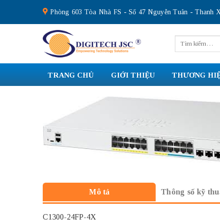
Skip
Phòng 603 Tòa Nhà FS - Số 47 Nguyễn Tuân - Thanh X
to
content
Tìm
kiếm:
TRANG CHỦ
GIỚI THIỆU
THƯƠNG HI
Thông số kỹ thu
Mô tả
C1300-24FP-4X