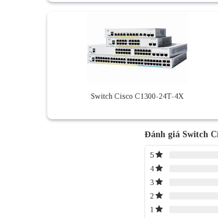
Switch Cisco C1300-24T-4X
Đánh giá Switch C
5
4
3
2
1