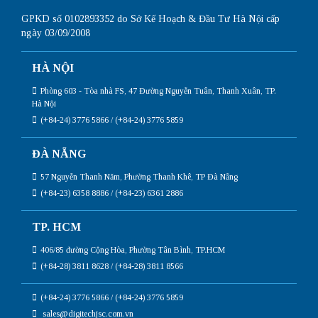
GPKD số 0102893352 do Sở Kế Hoạch & Đầu Tư Hà Nội cấp
ngày 03/09/2008
HÀ NỘI
Phòng 603 - Tòa nhà FS, 47 Đường Nguyễn Tuân, Thanh Xuân, TP.
Hà Nội
(+84-24) 3776 5866 / (+84-24) 3776 5859
ĐÀ NẴNG
57 Nguyễn Thanh Năm, Phường Thanh Khê, TP Đà Nẵng
(+84-23) 6358 8886 / (+84-23) 6361 2886
TP. HCM
406/85 đường Cộng Hòa, Phường Tân Bình, TP.HCM
(+84-28) 3811 8628 / (+84-28) 3811 8566
(+84-24) 3776 5866 / (+84-24) 3776 5859
sales@digitechjsc.com.vn