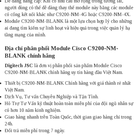
Dễ dàng nâng cấp: Khi có nhu cầu mở rộng trong tương lai,
người dùng có thể dễ dàng thay thế module này bằng các module
có cổng kết nối khác như C9200-NM-4G hoặc C9200-NM-4X.
Module C9200-NM-BLANK là một lựa chọn hợp lý cho những
ai đang tìm kiếm sự linh hoạt và hiệu quả trong việc quản lý hạ
tầng mạng của mình.
Địa chỉ phân phối Module Cisco C9200-NM-
BLANK chính hãng
Digitech JSC
là đơn vị phân phối sản phẩm Module Cisco
C9200-NM-BLANK chính hãng uy tín hàng đầu Việt Nam.
Thiết bị C9200-NM-BLANK Chính hãng với giá thành rẻ nhất
Việt Nam.
Dịch Vụ, Tư vấn Chuyên Nghiệp và Tận Tình.
Hõ Trợ Tư Vấn kỹ thuật hoàn toàn miễn phí của đội ngũ nhân sự
có hơn 10 năm kinh nghiệm.
Giao hàng nhanh trên Toàn Quốc, thời gian giao hàng chỉ trong
24h.
Đổi trả miễn phí trong 7 ngày.