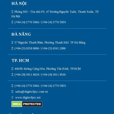
HÀ NỘI
Phòng 603 - Tòa nhà FS, 47 Đường Nguyễn Tuân, Thanh Xuân, TP.
Hà Nội
(+84-24) 3776 5866 / (+84-24) 3776 5859
ĐÀ NẴNG
57 Nguyễn Thanh Năm, Phường Thanh Khê, TP Đà Nẵng
(+84-23) 6358 8886 / (+84-23) 6361 2886
TP. HCM
406/85 đường Cộng Hòa, Phường Tân Bình, TP.HCM
(+84-28) 3811 8628 / (+84-28) 3811 8566
(+84-24) 3776 5866 / (+84-24) 3776 5859
sales@digitechjsc.com.vn
www.digitechjsc.net