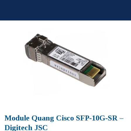
Skip
to
content
Module Quang Cisco SFP-10G-SR –
Digitech JSC