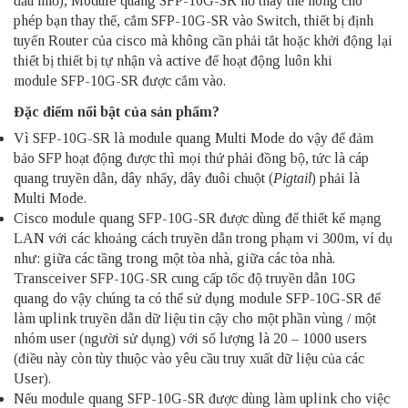
đầu nhỏ), Module quang SFP-10G-SR hỗ thay thế nóng cho
phép bạn thay thế, cắm SFP-10G-SR​​ vào Switch, thiết bị định
tuyến Router của cisco mà không cần phải tắt hoặc khởi động lại
thiết bị thiết bị tự nhận và active để hoạt động luôn khi
module SFP-10G-SR​ được cắm vào.
Đặc điểm nổi bật của sản phẩm?
Vì
SFP-10G-SR​
là module quang Multi Mode do vậy để đảm
bảo SFP hoạt động được thì mọi thứ phải đồng bộ, tức là cáp
quang truyền dẫn, dây nhẩy, dây đuôi chuột (
Pigtail
) phải là
Multi Mode.
Cisco module quang SFP-10G-SR​ được dùng để thiết kế mạng
LAN với các khoảng cách truyền dẫn trong phạm vi 300m, ví dụ
như: giữa các tầng trong một tòa nhà, giữa các tòa nhà.
Transceiver SFP-10G-SR​ cung cấp tốc độ truyền dẫn 10G
quang do vậy chúng ta có thể sử dụng module SFP-10G-SR​ để
làm uplink truyền dẫn dữ liệu tin cậy cho một phần vùng / một
nhóm user (người sử dụng) với số lượng là 20 – 1000 users
(điều này còn tùy thuộc vào yêu cầu truy xuất dữ liệu của các
User).
Nếu module quang SFP-10G-SR​ được dùng làm uplink cho việc