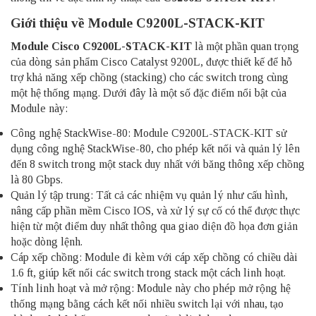
Giới thiệu về Module C9200L-STACK-KIT
Module Cisco
C9200L-STACK-KIT
là một phần quan trọng
của dòng sản phẩm Cisco Catalyst 9200L, được thiết kế để hỗ
trợ khả năng xếp chồng (stacking) cho các switch trong cùng
một hệ thống mạng. Dưới đây là một số đặc điểm nổi bật của
Module này:
Công nghệ StackWise-80: Module C9200L-STACK-KIT sử
dụng công nghệ StackWise-80, cho phép kết nối và quản lý lên
đến 8 switch trong một stack duy nhất với băng thông xếp chồng
là 80 Gbps.
Quản lý tập trung: Tất cả các nhiệm vụ quản lý như cấu hình,
nâng cấp phần mềm Cisco IOS, và xử lý sự cố có thể được thực
hiện từ một điểm duy nhất thông qua giao diện đồ họa đơn giản
hoặc dòng lệnh.
Cáp xếp chồng: Module đi kèm với cáp xếp chồng có chiều dài
1.6 ft, giúp kết nối các switch trong stack một cách linh hoạt.
Tính linh hoạt và mở rộng: Module này cho phép mở rộng hệ
thống mạng bằng cách kết nối nhiều switch lại với nhau, tạo