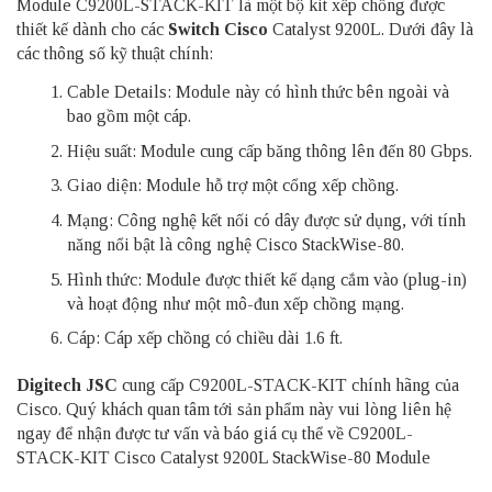
Module C9200L-STACK-KIT là một bộ kit xếp chồng được
thiết kế dành cho các
Switch Cisco
Catalyst 9200L. Dưới đây là
các thông số kỹ thuật chính:
Cable Details: Module này có hình thức bên ngoài và
bao gồm một cáp.
Hiệu suất: Module cung cấp băng thông lên đến 80 Gbps.
Giao diện: Module hỗ trợ một cổng xếp chồng.
Mạng: Công nghệ kết nối có dây được sử dụng, với tính
năng nổi bật là công nghệ Cisco StackWise-80.
Hình thức: Module được thiết kế dạng cắm vào (plug-in)
và hoạt động như một mô-đun xếp chồng mạng.
Cáp: Cáp xếp chồng có chiều dài 1.6 ft.
Digitech JSC
cung cấp C9200L-STACK-KIT chính hãng của
Cisco. Quý khách quan tâm tới sản phẩm này vui lòng liên hệ
ngay để nhận được tư vấn và báo giá cụ thể về C9200L-
STACK-KIT Cisco Catalyst 9200L StackWise-80 Module