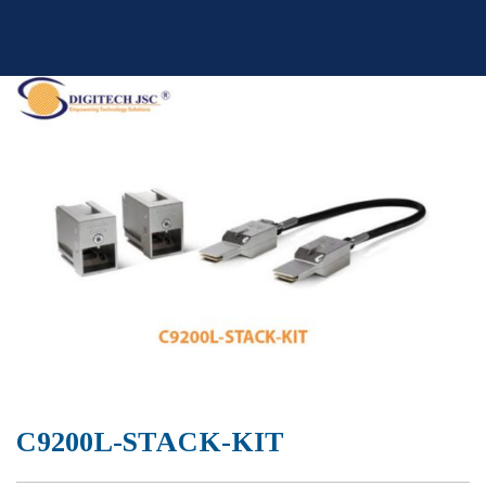
Skip
to
content
C9200L-STACK-KIT