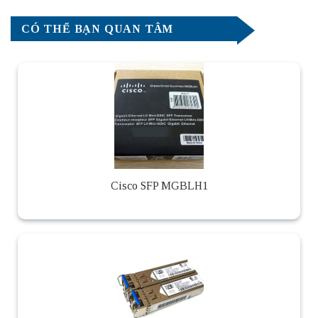
CÓ THỂ BẠN QUAN TÂM
Cisco SFP MGBLH1