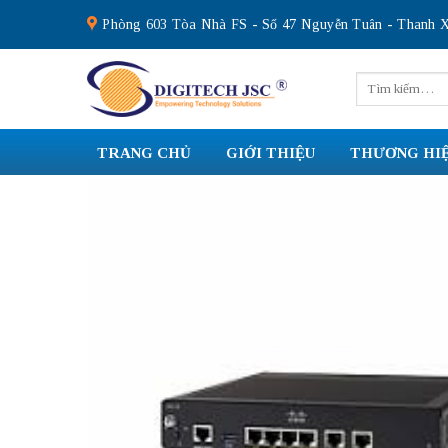
Skip
Phòng 603 Tòa Nhà FS - Số 47 Nguyễn Tuân - Thanh X
to
content
Tìm
kiếm:
TRANG CHỦ
GIỚI THIỆU
THƯƠNG HI