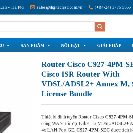
uân - Hà Nội
sales@digitechjsc.com.vn
(+84-24) 3776 5866
ỆU
SẢN PHẨM
NỔI BẬT
GIẢI PHÁP
Router Cisco C927-4PM-S
Cisco ISR Router With
VDSL/ADSL2+ Annex M,
License Bundle
Thiết bị định tuyến Router Cisco
C927-4PM-
cổng WAN tốc độ 1GbE, 1x VDSL/ADSL2+ A
4x LAN Port GE.
C927-4PM-SEC
được tích h