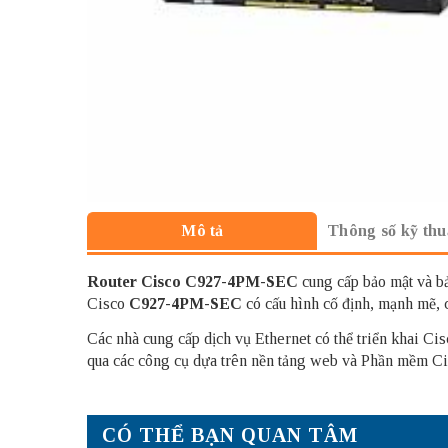
Thông số kỹ thu
Mô tả
Router Cisco
C927-4PM-SEC
cung cấp bảo mật và bả
Cisco
C927-4PM-SEC
có cấu hình cố định, mạnh mẽ, 
Các nhà cung cấp dịch vụ Ethernet có thể triển khai Ci
qua các công cụ dựa trên nền tảng web và Phần mềm Cisc
CÓ THỂ BẠN QUAN TÂM