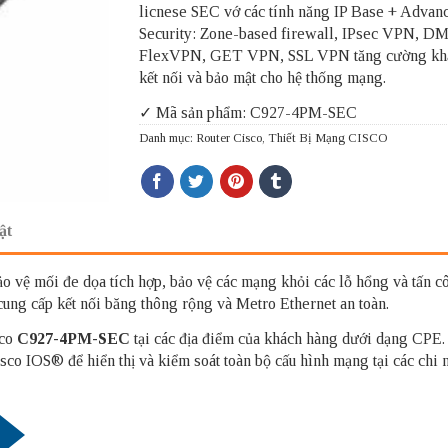
licnese SEC vớ các tính năng IP Base + Advan
Security: Zone-based firewall, IPsec VPN, 
FlexVPN, GET VPN, SSL VPN tăng cường kh
kết nối và bảo mật cho hệ thống mạng.
✓ Mã sản phẩm: C927-4PM-SEC
Danh mục:
Router Cisco
,
Thiết Bị Mạng CISCO
ật
o vệ mối đe dọa tích hợp, bảo vệ các mạng khỏi các lỗ hổng và tấn côn
cung cấp kết nối băng thông rộng và Metro Ethernet an toàn.
sco
C927-4PM-SEC
tại các địa điểm của khách hàng dưới dạng CPE.
o IOS® để hiển thị và kiểm soát toàn bộ cấu hình mạng tại các chi n