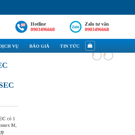
Hotline
Zalo tư vấn
0903496668
0903496668
DỊCH VỤ
BÁO GIÁ
TIN TỨC
EC
 SEC
SEC
có 1
nnex M,
ợp