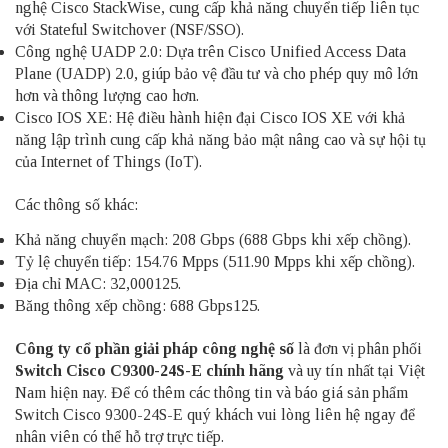
nghệ Cisco StackWise, cung cấp khả năng chuyển tiếp liên tục
với Stateful Switchover (NSF/SSO).
Công nghệ UADP 2.0: Dựa trên Cisco Unified Access Data
Plane (UADP) 2.0, giúp bảo vệ đầu tư và cho phép quy mô lớn
hơn và thông lượng cao hơn.
Cisco IOS XE: Hệ điều hành hiện đại Cisco IOS XE với khả
năng lập trình cung cấp khả năng bảo mật nâng cao và sự hội tụ
của Internet of Things (IoT).
Các thông số khác:
Khả năng chuyển mạch: 208 Gbps (688 Gbps khi xếp chồng).
Tỷ lệ chuyển tiếp: 154.76 Mpps (511.90 Mpps khi xếp chồng).
Địa chỉ MAC: 32,000125.
Băng thông xếp chồng: 688 Gbps125.
Công ty cổ phần giải pháp công nghệ số
là đơn vị phân phối
Switch Cisco C9300-24S-E chính hãng
và uy tín nhất tại Việt
Nam hiện nay. Để có thêm các thông tin và báo giá sản phẩm
Switch Cisco 9300-24S-E quý khách vui lòng liên hệ ngay để
nhân viên có thể hỗ trợ trực tiếp.