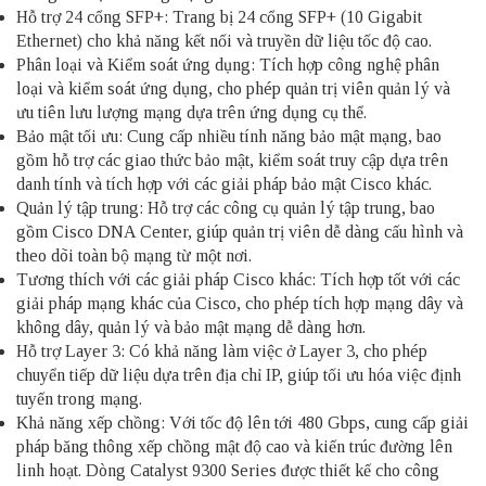
Hỗ trợ 24 cổng SFP+: Trang bị 24 cổng SFP+ (10 Gigabit
Ethernet) cho khả năng kết nối và truyền dữ liệu tốc độ cao.
Phân loại và Kiểm soát ứng dụng: Tích hợp công nghệ phân
loại và kiểm soát ứng dụng, cho phép quản trị viên quản lý và
ưu tiên lưu lượng mạng dựa trên ứng dụng cụ thể.
Bảo mật tối ưu: Cung cấp nhiều tính năng bảo mật mạng, bao
gồm hỗ trợ các giao thức bảo mật, kiểm soát truy cập dựa trên
danh tính và tích hợp với các giải pháp bảo mật Cisco khác.
Quản lý tập trung: Hỗ trợ các công cụ quản lý tập trung, bao
gồm Cisco DNA Center, giúp quản trị viên dễ dàng cấu hình và
theo dõi toàn bộ mạng từ một nơi.
Tương thích với các giải pháp Cisco khác: Tích hợp tốt với các
giải pháp mạng khác của Cisco, cho phép tích hợp mạng dây và
không dây, quản lý và bảo mật mạng dễ dàng hơn.
Hỗ trợ Layer 3: Có khả năng làm việc ở Layer 3, cho phép
chuyển tiếp dữ liệu dựa trên địa chỉ IP, giúp tối ưu hóa việc định
tuyến trong mạng.
Khả năng xếp chồng: Với tốc độ lên tới 480 Gbps, cung cấp giải
pháp băng thông xếp chồng mật độ cao và kiến trúc đường lên
linh hoạt. Dòng Catalyst 9300 Series được thiết kế cho công