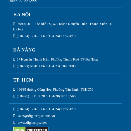
ngày 03/09/2008
HÀ NỘI
Phòng 603 - Tòa nhà FS, 47 Đường Nguyễn Tuân, Thanh Xuân, TP.
Hà Nội
(+84-24) 3776 5866 / (+84-24) 3776 5859
ĐÀ NẴNG
57 Nguyễn Thanh Năm, Phường Thanh Khê, TP Đà Nẵng
(+84-23) 6358 8886 / (+84-23) 6361 2886
TP. HCM
406/85 đường Cộng Hòa, Phường Tân Bình, TP.HCM
(+84-28) 3811 8628 / (+84-28) 3811 8566
(+84-24) 3776 5866 / (+84-24) 3776 5859
sales@digitechjsc.com.vn
www.digitechjsc.net