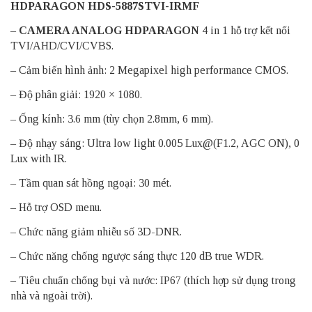
HDPARAGON HDS-5887STVI-IRMF
–
CAMERA ANALOG HDPARAGON
4 in 1 hỗ trợ kết nối
TVI/AHD/CVI/CVBS.
– Cảm biến hình ảnh: 2 Megapixel high performance CMOS.
– Độ phân giải: 1920 × 1080.
– Ống kính: 3.6 mm (tùy chọn 2.8mm, 6 mm).
– Độ nhạy sáng: Ultra low light 0.005 Lux@(F1.2, AGC ON), 0
Lux with IR.
– Tầm quan sát hồng ngoại: 30 mét.
– Hỗ trợ OSD menu.
– Chức năng giảm nhiễu số 3D-DNR.
– Chức năng chống ngược sáng thực 120 dB true WDR.
– Tiêu chuẩn chống bụi và nước: IP67 (thích hợp sử dụng trong
nhà và ngoài trời).