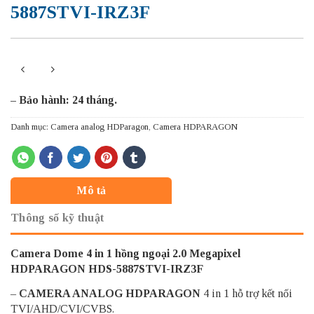
5887STVI-IRZ3F
– Bảo hành: 24 tháng.
Danh mục:
Camera analog HDParagon
,
Camera HDPARAGON
Mô tả
Thông số kỹ thuật
Camera Dome 4 in 1 hồng ngoại 2.0 Megapixel
HDPARAGON HDS-5887STVI-IRZ3F
–
CAMERA ANALOG HDPARAGON
4 in 1 hỗ trợ kết nối
TVI/AHD/CVI/CVBS.