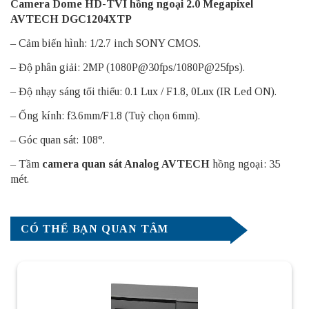
Camera Dome HD-TVI hồng ngoại 2.0 Megapixel
AVTECH DGC1204XTP
– Cảm biến hình: 1/2.7 inch SONY CMOS.
– Độ phân giải: 2MP (1080P@30fps/1080P@25fps).
– Độ nhạy sáng tối thiểu: 0.1 Lux / F1.8, 0Lux (IR Led ON).
– Ống kính: f3.6mm/F1.8 (Tuỳ chọn 6mm).
– Góc quan sát: 108°.
– Tầm
camera quan sát Analog AVTECH
hồng ngoại: 35
mét.
CÓ THỂ BẠN QUAN TÂM