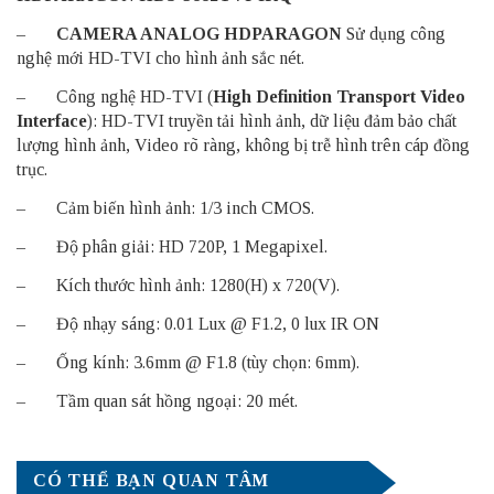
–
CAMERA ANALOG HDPARAGON
Sử dụng công
nghệ mới HD-TVI cho hình ảnh sắc nét.
– Công nghệ HD-TVI (
High Definition Transport Video
Interface
): HD-TVI truyền tải hình ảnh, dữ liệu đảm bảo chất
lượng hình ảnh, Video rõ ràng, không bị trễ hình trên cáp đồng
trục.
– Cảm biến hình ảnh: 1/3 inch CMOS.
– Độ phân giải: HD 720P, 1 Megapixel.
– Kích thước hình ảnh: 1280(H) x 720(V).
– Độ nhạy sáng: 0.01 Lux @ F1.2, 0 lux IR ON
– Ống kính: 3.6mm @ F1.8 (tùy chọn: 6mm).
– Tầm quan sát hồng ngoại: 20 mét.
CÓ THỂ BẠN QUAN TÂM