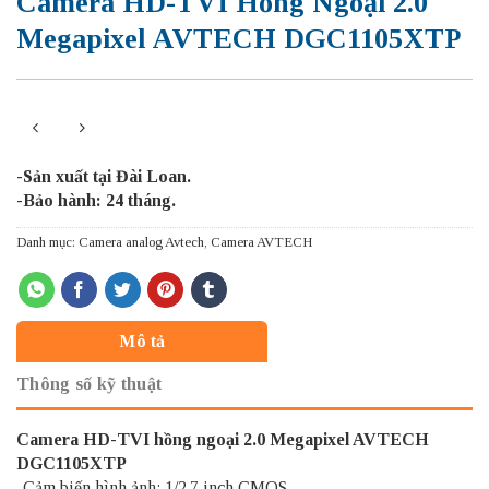
Camera HD-TVI Hồng Ngoại 2.0
Megapixel AVTECH DGC1105XTP
-Sản xuất tại Đài Loan.
-Bảo hành: 24 tháng.
Danh mục:
Camera analog Avtech
,
Camera AVTECH
Mô tả
Thông số kỹ thuật
Camera HD-TVI hồng ngoại 2.0 Megapixel AVTECH
DGC1105XTP
-Cảm biến hình ảnh: 1/2.7 inch CMOS.