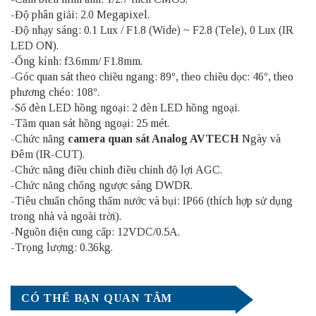
-Độ phân giải: 2.0 Megapixel.
-Độ nhạy sáng: 0.1 Lux / F1.8 (Wide) ~ F2.8 (Tele), 0 Lux (IR
LED ON).
-Ống kính: f3.6mm/ F1.8mm.
-Góc quan sát theo chiều ngang: 89º, theo chiều dọc: 46º, theo
phương chéo: 108º.
-Số đèn LED hồng ngoại: 2 đèn LED hồng ngoại.
-Tầm quan sát hồng ngoại: 25 mét.
-Chức năng
camera quan sát Analog AVTECH
Ngày và
Đêm (IR-CUT).
-Chức năng điều chỉnh điều chỉnh độ lợi AGC.
-Chức năng chống ngược sáng DWDR.
-Tiêu chuẩn chống thấm nước và bụi: IP66 (thích hợp sử dụng
trong nhà và ngoài trời).
-Nguồn điện cung cấp: 12VDC/0.5A.
-Trọng lượng: 0.36kg.
CÓ THỂ BẠN QUAN TÂM