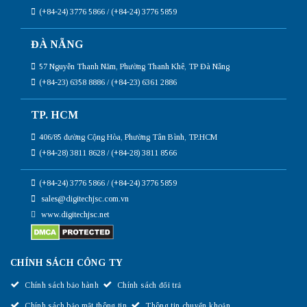
(+84-24) 3776 5866 / (+84-24) 3776 5859
ĐÀ NẴNG
57 Nguyễn Thanh Năm, Phường Thanh Khê, TP Đà Nẵng
(+84-23) 6358 8886 / (+84-23) 6361 2886
TP. HCM
406/85 đường Cộng Hòa, Phường Tân Bình, TP.HCM
(+84-28) 3811 8628 / (+84-28) 3811 8566
(+84-24) 3776 5866 / (+84-24) 3776 5859
sales@digitechjsc.com.vn
www.digitechjsc.net
CHÍNH SÁCH CÔNG TY
Chính sách bảo hành
Chính sách đổi trả
Chính sách bảo mật thông tin
Thông tin chuyển khoản