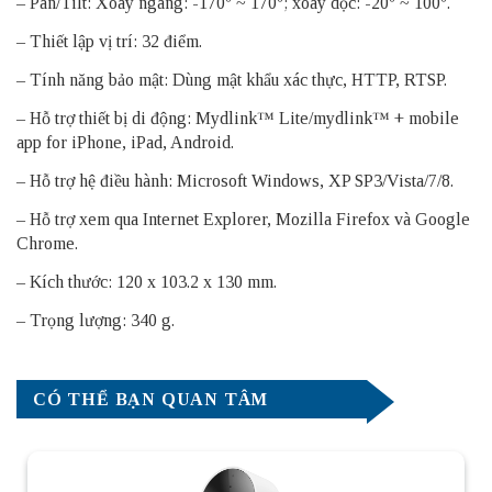
– Pan/Tilt: Xoay ngang: -170º ~ 170º; xoay dọc: -20º ~ 100º.
– Thiết lập vị trí: 32 điểm.
– Tính năng bảo mật: Dùng mật khẩu xác thực, HTTP, RTSP.
– Hỗ trợ thiết bị di động: Mydlink™ Lite/mydlink™ + mobile
app for iPhone, iPad, Android.
– Hỗ trợ hệ điều hành: Microsoft Windows, XP SP3/Vista/7/8.
– Hỗ trợ xem qua Internet Explorer, Mozilla Firefox và Google
Chrome.
– Kích thước: 120 x 103.2 x 130 mm.
– Trọng lượng: 340 g.
CÓ THỂ BẠN QUAN TÂM