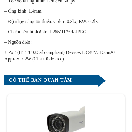
– Tốc độ khung hình: Lên đến 30 fps.
– Ống kính: 1.4mm.
– Độ nhạy sáng tối thiểu: Color: 0.3lx, BW: 0.2lx.
– Chuẩn nén hình ảnh: H.265/ H.264/ JPEG.
– Nguồn điện:
+ PoE (IEEE802.3af compliant) Device: DC48V/ 150mA/
Approx. 7.2W (Class 0 device).
CÓ THỂ BẠN QUAN TÂM