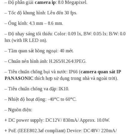
– Độ phân giải
camera ip
: 8.0 Megapixel.
– Tốc độ khung hình: Lên đến 30 fps.
– Ống kính: 4.3 mm – 8.6 mm.
– Độ nhạy sáng tối thiểu: Color: 0.09 lx, BW: 0.05 lx; B/W: 0.0
lux (with IR LED on).
– Tầm quan sát hồng ngoại: 40 mét.
– Chuẩn nén hình ảnh: H.265/H.264/JPEG.
– Tiêu chuẩn chống bụi và nước: IP66 (
camera quan sát IP
PANASONIC
thích hợp sử dụng trong nhà và ngoài trời).
– Tiêu chuẩn chống va đập: IK10.
– Nhiệt độ hoạt động: -40°C to 60°C.
– Nguồn điện:
+ DC power supply: DC12V/ 830mA/ Approx. 10.0W.
+ PoE (IEEE802.3af compliant) Device: DC48V/ 220mA/