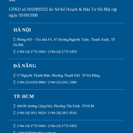
GPKD số 0102893352 do Sở Kế Hoạch & Đầu Tư Hà Nội cấp
ngày 03/09/2008
HÀ NỘI
Phòng 603 - Tòa nhà FS, 47 Đường Nguyễn Tuân, Thanh Xuân, TP.
Hà Nội
(+84-24) 3776 5866 / (+84-24) 3776 5859
ĐÀ NẴNG
57 Nguyễn Thanh Năm, Phường Thanh Khê, TP Đà Nẵng
(+84-23) 6358 8886 / (+84-23) 6361 2886
TP. HCM
406/85 đường Cộng Hòa, Phường Tân Bình, TP.HCM
(+84-28) 3811 8628 / (+84-28) 3811 8566
(+84-24) 3776 5866 / (+84-24) 3776 5859
sales@digitechjsc.com.vn