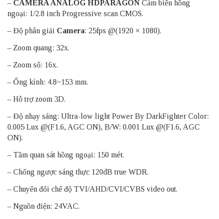
–
CAMERA ANALOG HDPARAGON
Cảm biến hồng
ngoại: 1/2.8 inch Progressive scan CMOS.
– Độ phân giải
Camera
: 25fps @(1920 × 1080).
– Zoom quang: 32x.
– Zoom số: 16x.
– Ống kính: 4.8~153 mm.
– Hỗ trợ zoom 3D.
– Độ nhạy sáng: Ultra-low light Power By DarkFighter Color:
0.005 Lux @(F1.6, AGC ON), B/W: 0.001 Lux @(F1.6, AGC
ON).
– Tầm quan sát hồng ngoại: 150 mét.
– Chống ngược sáng thực 120dB true WDR.
– Chuyển đổi chế độ TVI/AHD/CVI/CVBS video out.
– Nguồn điện: 24VAC.