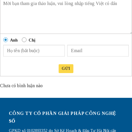
Anh
Chị
GỬI
Chưa có bình luận nào
CÔNG TY CỔ PHẦN GIẢI PHÁP CÔNG NGHỆ
SỐ
GPKD số 0102893352 do Sở Kế Hoạch & Đầu Tư Hà Nội cấp