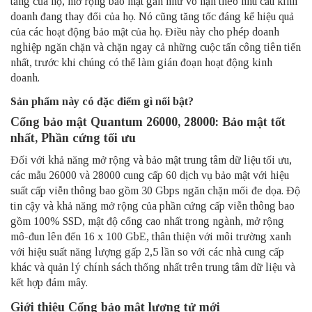
tầng của họ, mở rộng bảo mật gần như vô hạn theo nhu cầu kinh
doanh đang thay đổi của họ. Nó cũng tăng tốc đáng kể hiệu quả
của các hoạt động bảo mật của họ. Điều này cho phép doanh
nghiệp ngăn chặn và chặn ngay cả những cuộc tấn công tiên tiến
nhất, trước khi chúng có thể làm gián đoạn hoạt động kinh
doanh.
Sản phẩm này có đặc điểm gì nổi bật?
Cổng bảo mật Quantum 26000, 28000: Bảo mật tốt
nhất, Phần cứng tối ưu
Đối với khả năng mở rộng và bảo mật trung tâm dữ liệu tối ưu,
các mẫu 26000 và 28000 cung cấp 60 dịch vụ bảo mật với hiệu
suất cấp viễn thông bao gồm 30 Gbps ngăn chặn mối đe dọa. Độ
tin cậy và khả năng mở rộng của phần cứng cấp viễn thông bao
gồm 100% SSD, mật độ cổng cao nhất trong ngành, mở rộng
mô-đun lên đến 16 x 100 GbE, thân thiện với môi trường xanh
với hiệu suất năng lượng gấp 2,5 lần so với các nhà cung cấp
khác và quản lý chính sách thống nhất trên trung tâm dữ liệu và
kết hợp đám mây.
Giới thiệu Cổng bảo mật lượng tử mới