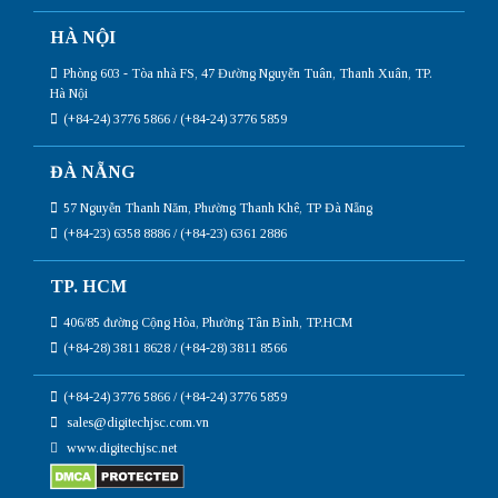
HÀ NỘI
Phòng 603 - Tòa nhà FS, 47 Đường Nguyễn Tuân, Thanh Xuân, TP.
Hà Nội
(+84-24) 3776 5866 / (+84-24) 3776 5859
ĐÀ NẴNG
57 Nguyễn Thanh Năm, Phường Thanh Khê, TP Đà Nẵng
(+84-23) 6358 8886 / (+84-23) 6361 2886
TP. HCM
406/85 đường Cộng Hòa, Phường Tân Bình, TP.HCM
(+84-28) 3811 8628 / (+84-28) 3811 8566
(+84-24) 3776 5866 / (+84-24) 3776 5859
sales@digitechjsc.com.vn
www.digitechjsc.net