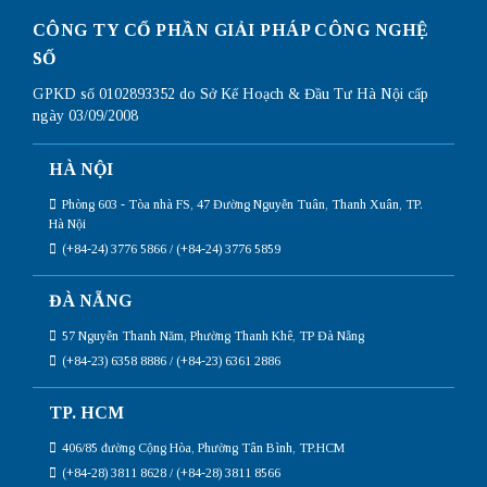
CÔNG TY CỔ PHẦN GIẢI PHÁP CÔNG NGHỆ
SỐ
GPKD số 0102893352 do Sở Kế Hoạch & Đầu Tư Hà Nội cấp
ngày 03/09/2008
HÀ NỘI
Phòng 603 - Tòa nhà FS, 47 Đường Nguyễn Tuân, Thanh Xuân, TP.
Hà Nội
(+84-24) 3776 5866 / (+84-24) 3776 5859
ĐÀ NẴNG
57 Nguyễn Thanh Năm, Phường Thanh Khê, TP Đà Nẵng
(+84-23) 6358 8886 / (+84-23) 6361 2886
TP. HCM
406/85 đường Cộng Hòa, Phường Tân Bình, TP.HCM
(+84-28) 3811 8628 / (+84-28) 3811 8566