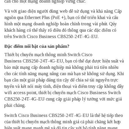
cần cho một mạng doanh nghiệp vững chắc.
Và với giao diện người dùng web dễ sử dụng và khả năng Cấp
nguồn qua Ethernet Plus (PoE +), bạn có thể triển khai và cấu
hình một mạng doanh nghiệp hoàn chỉnh trong vài phút. Qúy
khách hàng có thể thấy rõ điều đó thông qua các đặc điểm có
trên Switch Cisco Business CBS250-24T-4G-EU.
Đặc điểm nổi bật của sản phẩm?
Thiết bị chuyển mạch thông minh
Switch Cisco
Business CBS250-24T-4G-EU, bạn có thể đạt được hiệu suất và
bảo mật mạng cấp doanh nghiệp mà không phải trả tiền nhiều
cho các tính năng mạng nâng cao mà bạn sẽ không sử dụng. Khi
bạn cần một giải pháp đáng tin cậy để chia sẻ tài nguyên trực
tuyến và kết nối máy tính, điện thoại và điểm truy cập không dây
wifi access point, thiết bị chuyển mạch Cisco Business Switch
CBS250-24T-4G-EU cung cấp giải pháp lý tưởng với mức giá
phải chăng.
Switch Cisco Business
CBS250-24T-4G-EU là thế hệ tiếp theo
của thiết bị chuyển mạch thông minh giá cả phải chăng kết hợp
hiệu suất mạng mạnh mẽ và độ tin cậy với bộ tính năng mạng