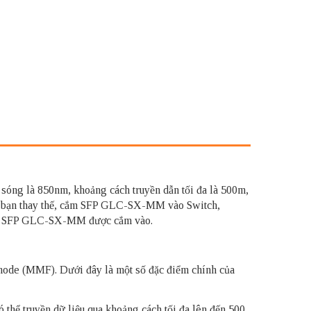
g là 850nm, khoảng cách truyền dẫn tối đa là 500m,
ép bạn thay thế, cắm SFP GLC-SX-MM vào Switch,
ôn khi SFP GLC-SX-MM được cắm vào.
 mode (MMF). Dưới đây là một số đặc điểm chính của
thể truyền dữ liệu qua khoảng cách tối đa lên đến 500