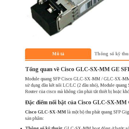
Thông số kỹ thu
Mô tả
Tổng quan về Cisco GLC-SX-MM GE SF
Module quang SFP Cisco GLC-SX-MM / GLC-SX-MM= là 
sử dụng đầu kết nối LC/LC (2 đầu nhỏ), Module quang
Router của cisco mà không cần phải tắt thiết bị hoặc k
Đặc điểm nổi bật của Cisco GLC-SX-MM
Cisco GLC-SX-MM
là một bộ thu phát quang SFP Gig
sản phẩm:
Thông số kỹ thuật
: GLC-SX-MM hoạt động ở bước sóng 