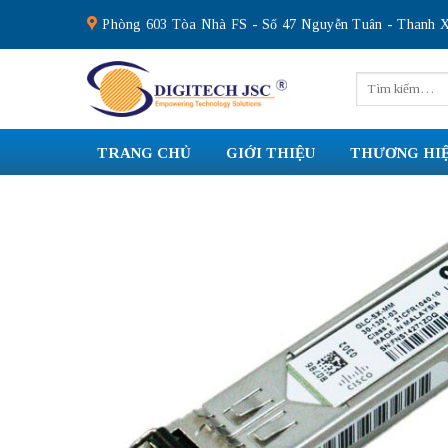
Skip
Phòng 603 Tòa Nhà FS - Số 47 Nguyễn Tuân - Thanh X
to
content
Tìm
kiếm:
TRANG CHỦ
GIỚI THIỆU
THƯƠNG HI