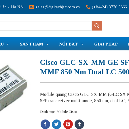
uân - Hà Nội
sales@digitechjsc.com.vn
(+84-24) 3776 5866
ỆU
SẢN PHẨM
NỔI BẬT
GIẢI PHÁP
Cisco GLC-SX-MM GE S
MMF 850 Nm Dual LC 50
Module quang Cisco GLC-SX-MM (GLC SX
SFP transceiver multi mode, 850 nm, dual LC,
Danh mục:
Module Cisco