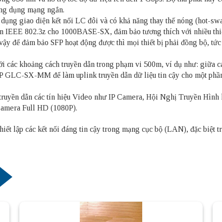
ứng dụng mạng ngắn.
ử dụng giao diện kết nối LC đôi và có khả năng thay thế nóng (hot-sw
huẩn IEEE 802.3z cho 1000BASE-SX, đảm bảo tương thích với nhiều thi
ể đảm bảo SFP hoạt động được thì mọi thiết bị phải đồng bộ, tức là
 khoảng cách truyền dẫn trong phạm vi 500m, ví dụ như: giữa các t
FP GLC-SX-MM để làm uplink truyền dẫn dữ liệu tin cậy cho một phần
yền dẫn các tín hiệu Video như IP Camera, Hội Nghị Truyền Hình h
Camera Full HD (1080P).
t lập các kết nối đáng tin cậy trong mạng cục bộ (LAN), đặc biệt tr