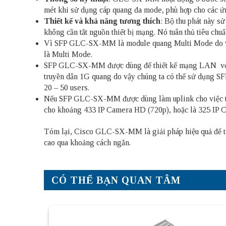
mét khi sử dụng cáp quang đa mode, phù hợp cho các 
Thiết kế và khả năng tương thích
: Bộ thu phát này s
không cần tắt nguồn thiết bị mạng. Nó tuân thủ tiêu c
Vì SFP GLC-SX-MM là module quang Multi Mode do vậy đ
là Multi Mode.
SFP GLC-SX-MM được dùng để thiết kế mạng LAN với các
truyền dẫn 1G quang do vậy chúng ta có thể sử dụng S
20 – 50 users.
Nếu SFP GLC-SX-MM được dùng làm uplink cho việc tru
cho khoảng 433 IP Camera HD (720p), hoặc là 325 IP 
Tóm lại, Cisco GLC-SX-MM là giải pháp hiệu quả để thiế
cao qua khoảng cách ngắn.
CÓ THỂ BẠN QUAN TÂM