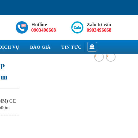
Hotline
Zalo tư vấn
0903496668
0903496668
DỊCH VỤ
BÁO GIÁ
TIN TỨC
FP
0m
 MM) GE
 500m