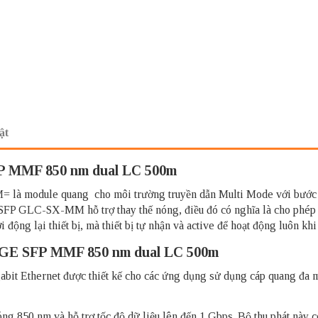
ật
P MMF 850 nm dual LC 500m
module quang cho môi trường truyền dẫn Multi Mode với bước són
 SFP GLC-SX-MM hỗ trợ thay thế nóng, điều đó có nghĩa là cho ph
hởi động lại thiết bị, mà thiết bị tự nhận và active để hoạt động lu
 GE SFP MMF 850 nm dual LC 500m
abit Ethernet được thiết kế cho các ứng dụng sử dụng cáp quang đa
850 nm và hỗ trợ tốc độ dữ liệu lên đến 1 Gbps. Bộ thu phát này có 