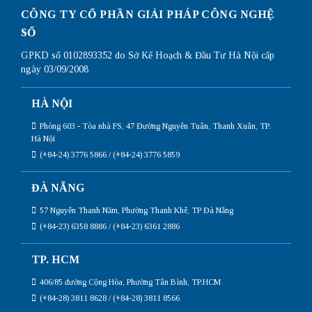
CÔNG TY CỔ PHẦN GIẢI PHÁP CÔNG NGHỆ
SỐ
GPKD số 0102893352 do Sở Kế Hoạch & Đầu Tư Hà Nội cấp
ngày 03/09/2008
HÀ NỘI
Phòng 603 - Tòa nhà FS, 47 Đường Nguyễn Tuân, Thanh Xuân, TP.
Hà Nội
(+84-24) 3776 5866 / (+84-24) 3776 5859
ĐÀ NẴNG
57 Nguyễn Thanh Năm, Phường Thanh Khê, TP Đà Nẵng
(+84-23) 6358 8886 / (+84-23) 6361 2886
TP. HCM
406/85 đường Cộng Hòa, Phường Tân Bình, TP.HCM
(+84-28) 3811 8628 / (+84-28) 3811 8566