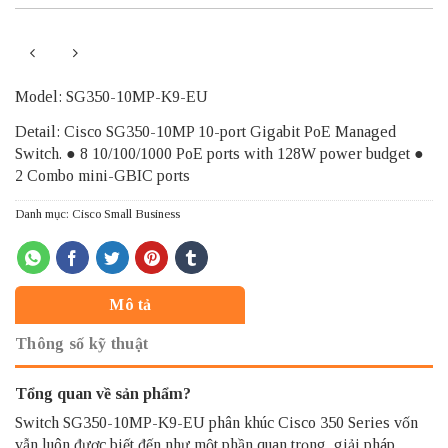
Model: SG350-10MP-K9-EU
Detail: Cisco SG350-10MP 10-port Gigabit PoE Managed
Switch. ● 8 10/100/1000 PoE ports with 128W power budget ●
2 Combo mini-GBIC ports
Danh mục:
Cisco Small Business
Mô tả
Thông số kỹ thuật
Tổng quan về sản phẩm?
Switch
SG350-10MP-K9-EU phân khúc Cisco 350 Series vốn
vẫn luôn được biết đến như một phần quan trọng, giải pháp