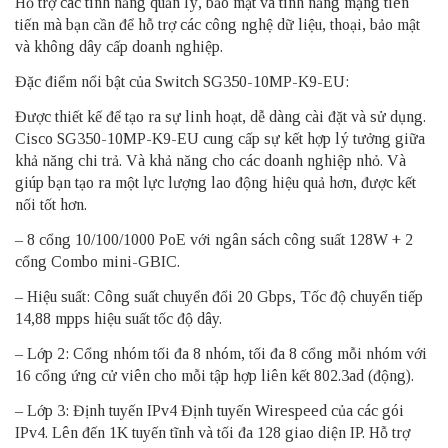
Hỗ trợ các tính năng quản lý, bảo mật và tính năng mạng tiên
tiến mà bạn cần để hỗ trợ các công nghệ dữ liệu, thoại, bảo mật
và không dây cấp doanh nghiệp.
Đặc điểm nổi bật của Switch SG350-10MP-K9-EU:
Được thiết kế để tạo ra sự linh hoạt, dễ dàng cài đặt và sử dụng.
Cisco SG350-10MP-K9-EU cung cấp sự kết hợp lý tưởng giữa
khả năng chi trả. Và khả năng cho các doanh nghiệp nhỏ. Và
giúp bạn tạo ra một lực lượng lao động hiệu quả hơn, được kết
nối tốt hơn.
– 8 cổng 10/100/1000 PoE với ngân sách công suất 128W + 2
cổng Combo mini-GBIC.
– Hiệu suất: Công suất chuyển đổi 20 Gbps, Tốc độ chuyển tiếp
14,88 mpps hiệu suất tốc độ dây.
– Lớp 2: Cổng nhóm tối đa 8 nhóm, tối đa 8 cổng mỗi nhóm với
16 cổng ứng cử viên cho mỗi tập hợp liên kết 802.3ad (động).
– Lớp 3: Định tuyến IPv4 Định tuyến Wirespeed của các gói
IPv4. Lên đến 1K tuyến tĩnh và tối đa 128 giao diện IP. Hỗ trợ