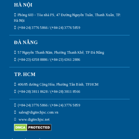
HÀ NỘI
Phòng 603 - Tòa nhà FS, 47 Đường Nguyễn Tuân, Thanh Xuân, TP.
Hà Nội
(+84-24) 3776 5866 / (+84-24) 3776 5859
ĐÀ NẴNG
57 Nguyễn Thanh Năm, Phường Thanh Khê, TP Đà Nẵng
(+84-23) 6358 8886 / (+84-23) 6361 2886
TP. HCM
406/85 đường Cộng Hòa, Phường Tân Bình, TP.HCM
(+84-28) 3811 8628 / (+84-28) 3811 8566
(+84-24) 3776 5866 / (+84-24) 3776 5859
sales@digitechjsc.com.vn
www.digitechjsc.net