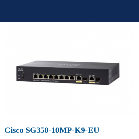
Skip
to
content
Cisco SG350-10MP-K9-EU