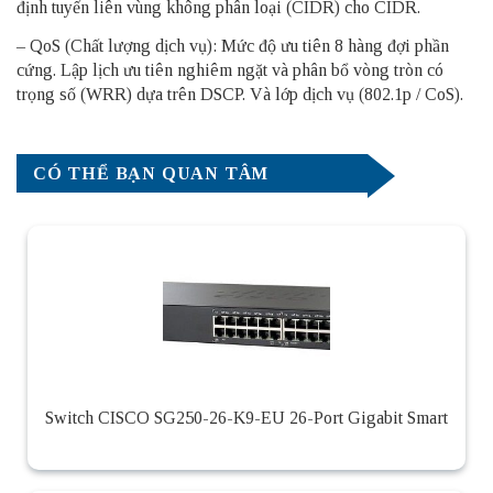
định tuyến liên vùng không phân loại (CIDR) cho CIDR.
– QoS (Chất lượng dịch vụ): Mức độ ưu tiên 8 hàng đợi phần
cứng. Lập lịch ưu tiên nghiêm ngặt và phân bổ vòng tròn có
trọng số (WRR) dựa trên DSCP. Và lớp dịch vụ (802.1p / CoS).
CÓ THỂ BẠN QUAN TÂM
Switch CISCO SG250-26-K9-EU 26-Port Gigabit Smart