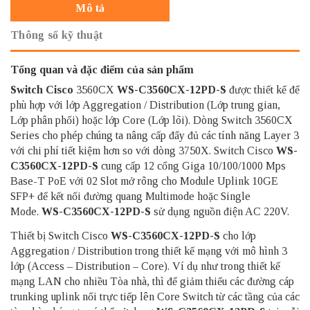
Mô tả
Thông số kỹ thuật
Tổng quan và đặc điểm của sản phẩm
Switch Cisco
3560CX
WS-C3560CX-12PD-S
được thiết kế để
phù hợp với lớp Aggregation / Distribution (Lớp trung gian,
Lớp phân phối) hoặc lớp Core (Lớp lõi). Dòng Switch 3560CX
Series cho phép chúng ta nâng cấp đẩy đủ các tính năng Layer 3
với chi phí tiết kiệm hơn so với dòng 3750X. Switch Cisco
WS-
C3560CX-12PD-S
cung cấp 12 cổng Giga 10/100/1000 Mps
Base-T PoE với 02 Slot mở rông cho Module Uplink 10GE
SFP+ để kết nối đường quang Multimode hoặc Single
Mode.
WS-C3560CX-12PD-S
sử dụng nguồn điện AC 220V.
Thiết bị Switch Cisco
WS-C3560CX-12PD-S
cho lớp
Aggregation / Distribution trong thiết kế mạng với mô hình 3
lớp (Access – Distribution – Core). Ví dụ như trong thiết kế
mạng LAN cho nhiều Tòa nhà, thì để giảm thiểu các đường cáp
trunking uplink nối trực tiếp lên Core Switch từ các tầng của các