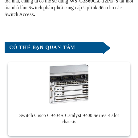
tòa nhà, chúng ta có thể sử dụng
WS-C3560CX-12PD-S
tại mỗi
tòa nhà làm Switch phân phối cung cấp Uplink đến cho các
Switch Access
.
CÓ THỂ BẠN QUAN TÂM
Switch Cisco C9404R Catalyst 9400 Series 4 slot
chassis