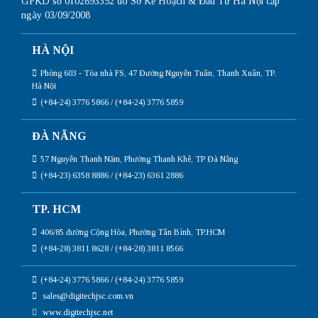
GPKD số 0102893352 do Sở Kế Hoạch & Đầu Tư Hà Nội cấp
ngày 03/09/2008
HÀ NỘI
Phòng 603 - Tòa nhà FS, 47 Đường Nguyễn Tuân, Thanh Xuân, TP.
Hà Nội
(+84-24) 3776 5866 / (+84-24) 3776 5859
ĐÀ NẴNG
57 Nguyễn Thanh Năm, Phường Thanh Khê, TP Đà Nẵng
(+84-23) 6358 8886 / (+84-23) 6361 2886
TP. HCM
406/85 đường Cộng Hòa, Phường Tân Bình, TP.HCM
(+84-28) 3811 8628 / (+84-28) 3811 8566
(+84-24) 3776 5866 / (+84-24) 3776 5859
sales@digitechjsc.com.vn
www.digitechjsc.net