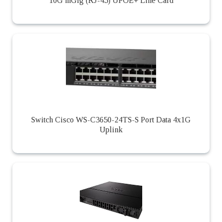
10G mGig (RJ-45) UPOE+ Line Card
Switch Cisco WS-C3650-24TS-S Port Data 4x1G
Uplink