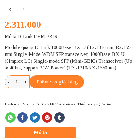
2.311.000
Mô tả D-Link
DEM-331R
:
Module quang D-Link 1000Base-BX-U (Tx:1310 nm, Rx:1550
nm) Single-Mode WDM SFP transceiver, 1000Base-BX-U
(Simplex LC) Single-mode SFP (Mini-GBIC) Transceiver (Up
to 40km, Support 3.3V Power) (TX-1310/RX-1550 nm)
D-LINK DEM-331R số lượng
Thêm vào giỏ hàng
Danh mục:
Module D-Link SFP Transceivers
,
Thiết bị mạng D-Link
Mô tả