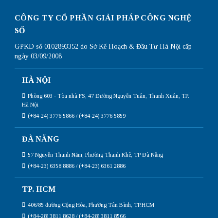
CÔNG TY CỔ PHẦN GIẢI PHÁP CÔNG NGHỆ
SỐ
GPKD số 0102893352 do Sở Kế Hoạch & Đầu Tư Hà Nội cấp
ngày 03/09/2008
HÀ NỘI
Phòng 603 - Tòa nhà FS, 47 Đường Nguyễn Tuân, Thanh Xuân, TP.
Hà Nội
(+84-24) 3776 5866 / (+84-24) 3776 5859
ĐÀ NẴNG
57 Nguyễn Thanh Năm, Phường Thanh Khê, TP Đà Nẵng
(+84-23) 6358 8886 / (+84-23) 6361 2886
TP. HCM
406/85 đường Cộng Hòa, Phường Tân Bình, TP.HCM
(+84-28) 3811 8628 / (+84-28) 3811 8566