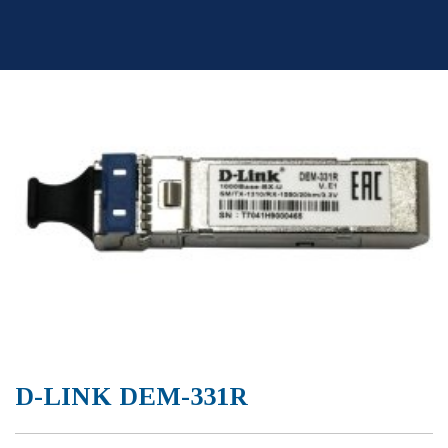
Skip
to
content
D-LINK DEM-331R