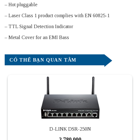
– Hot pluggable
– Laser Class 1 product complies with EN 60825-1
– TTL Signal Detection Indicator
– Metal Cover for an EMI Bass
CÓ THỂ BẠN QUAN TÂM
D-LINK DSR-250N
3.780.000