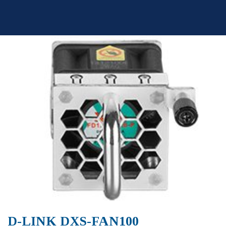
Skip
to
content
D-LINK DXS-FAN100