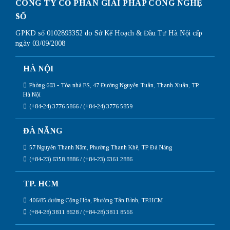
CÔNG TY CỔ PHẦN GIẢI PHÁP CÔNG NGHỆ
SỐ
GPKD số 0102893352 do Sở Kế Hoạch & Đầu Tư Hà Nội cấp
ngày 03/09/2008
HÀ NỘI
Phòng 603 - Tòa nhà FS, 47 Đường Nguyễn Tuân, Thanh Xuân, TP.
Hà Nội
(+84-24) 3776 5866 / (+84-24) 3776 5859
ĐÀ NẴNG
57 Nguyễn Thanh Năm, Phường Thanh Khê, TP Đà Nẵng
(+84-23) 6358 8886 / (+84-23) 6361 2886
TP. HCM
406/85 đường Cộng Hòa, Phường Tân Bình, TP.HCM
(+84-28) 3811 8628 / (+84-28) 3811 8566