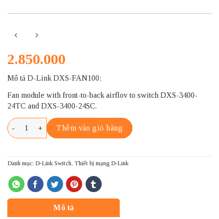
2.850.000
Mô tả D-Link DXS-FAN100:
Fan module with front-to-back airflov to switch DXS-3400-
24TC and DXS-3400-24SC.
D-LINK DXS-FAN100 số lượng
Thêm vào giỏ hàng
Danh mục:
D-Link Switch
,
Thiết bị mạng D-Link
Mô tả