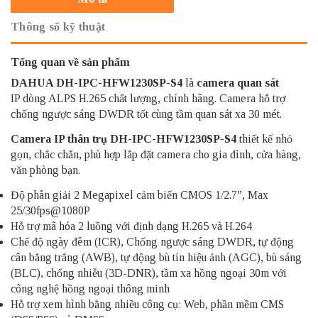
Thông số kỹ thuật
Tổng quan về sản phẩm
DAHUA DH-IPC-HFW1230SP-S4
là
camera quan sát
IP dòng ALPS H.265 chất lượng, chính hãng. Camera hỗ trợ
chống ngược sáng DWDR tốt cùng tầm quan sát xa 30 mét.
Camera IP thân trụ DH-IPC-HFW1230SP-S4
thiết kế nhỏ
gọn, chắc chắn, phù hợp lắp đặt camera cho gia đình, cửa hàng,
văn phòng bạn.
Độ phân giải 2 Megapixel cảm biến CMOS 1/2.7”, Max
25/30fps@1080P
Hỗ trợ mã hóa 2 luồng với định dạng H.265 và H.264
Chế độ ngày đêm (ICR), Chống ngược sáng DWDR, tự động
cân bằng trắng (AWB), tự động bù tín hiệu ảnh (AGC), bù sáng
(BLC), chống nhiễu (3D-DNR), tầm xa hồng ngoại 30m với
công nghệ hồng ngoại thông minh
Hỗ trợ xem hình bằng nhiều công cụ: Web, phần mềm CMS