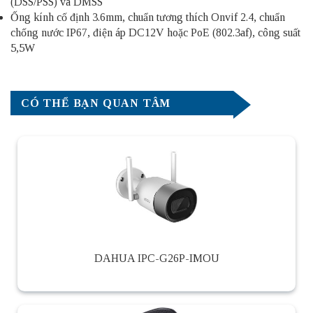
(DSS/PSS) và DMSS
Ống kính cố định 3.6mm, chuẩn tương thích Onvif 2.4, chuẩn
chống nước IP67, điện áp DC12V hoặc PoE (802.3af), công suất
5,5W
CÓ THỂ BẠN QUAN TÂM
DAHUA IPC-G26P-IMOU