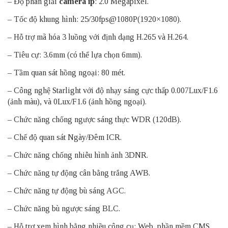
– Độ phân giải
camera ip
: 2.0 Megapixel.
– Tốc độ khung hình: 25/30fps@1080P(1920×1080).
– Hỗ trợ mã hóa 3 luồng với định dạng H.265 và H.264.
– Tiêu cự: 3.6mm (có thể lựa chọn 6mm).
– Tầm quan sát hồng ngoại: 80 mét.
– Công nghệ Starlight với độ nhạy sáng cực thấp 0.007Lux/F1.6
(ảnh màu), và 0Lux/F1.6 (ảnh hồng ngoại).
– Chức năng chống ngược sáng thực WDR (120dB).
– Chế độ quan sát Ngày/Đêm ICR.
– Chức năng chống nhiễu hình ảnh 3DNR.
– Chức năng tự động cân bằng trắng AWB.
– Chức năng tự động bù sáng AGC.
– Chức năng bù ngược sáng BLC.
– Hỗ trợ xem hình bằng nhiều công cụ: Web, phần mềm CMS