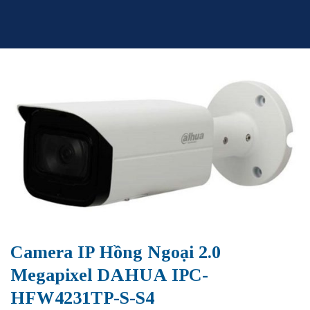
Skip
to
content
Camera IP Hồng Ngoại 2.0
Megapixel DAHUA IPC-
HFW4231TP-S-S4