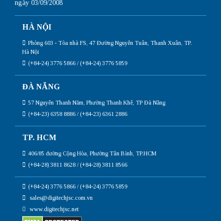
ngày 03/09/2008
HÀ NỘI
Phòng 603 - Tòa nhà FS, 47 Đường Nguyễn Tuân, Thanh Xuân, TP.
Hà Nội
(+84-24) 3776 5866 / (+84-24) 3776 5859
ĐÀ NẴNG
57 Nguyễn Thanh Năm, Phường Thanh Khê, TP Đà Nẵng
(+84-23) 6358 8886 / (+84-23) 6361 2886
TP. HCM
406/85 đường Cộng Hòa, Phường Tân Bình, TP.HCM
(+84-28) 3811 8628 / (+84-28) 3811 8566
(+84-24) 3776 5866 / (+84-24) 3776 5859
sales@digitechjsc.com.vn
www.digitechjsc.net