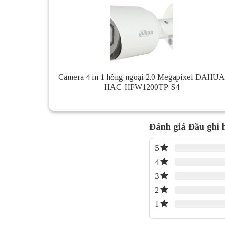
Camera 4 in 1 hồng ngoại 2.0 Megapixel DAHUA
HAC-HFW1200TP-S4
Đánh giá Đầu ghi
5
4
3
2
1