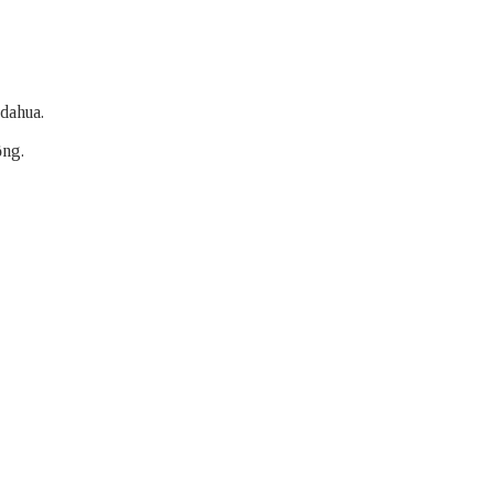
 dahua.
ộng.