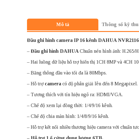
Thông số kỹ thu
Mô tả
Đầu ghi hình camera IP 16 kênh DAHUA NVR211
–
Đầu ghi hình DAHUA
Chuẩn nén hình ảnh: H.265/H
– Hai luồng dữ liệu hỗ trợ hiển thị 1CH 8MP và 4CH 10
– Băng thông đầu vào tối đa là 80Mbps.
– Hỗ trợ
camera
có độ phân giải lên đến 8 Megapixel.
– Tương thích với tín hiệu ngõ ra: HDMI/VGA.
– Chế độ xem lại đồng thời: 1/4/9/16 kênh.
– Chế độ chia màn hình: 1/4/8/9/16 kênh.
– Hỗ trợ kết nối nhiều thương hiệu camera với chuẩn tươ
– Hỗ trợ 1 ổ cứng dung lượng 6TB.