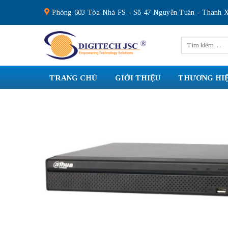
Skip
Phòng 603 Tòa Nhà FS - Số 47 Nguyễn Tuân - Thanh X
to
content
Tìm
kiếm:
TRANG CHỦ
GIỚI THIỆU
THƯƠNG HI