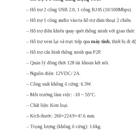
– Hỗ trợ 2 cổng USB 2.0, 1 cổng RJ45 (10/100Mbps).
– Hỗ trợ 1 cổng audio vào/ra hỗ trợ đàm thoại 2 chiều.
– Hỗ trợ điều khiển quay quét thông minh với giao thức
– Hỗ trợ xem lại và trực tiếp qua
máy tính
, thiết bị di đ
– Hỗ trợ cấu hình thông minh qua P2P.
– Quản lý đồng thời 128 tài khoản kết nối.
– Nguồn điện: 12VDC/ 2A.
– Công suất không ổ cứng: 6.3W.
– Môi trường làm việc: -10 ~ 55ºC.
– Chất liệu: Kim loại.
– Kích thước: 260×224.9×47.6 mm.
– Trọng lượng (không ổ cứng): 1.6kg.