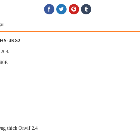
ật
6HS-4KS2
.264.
80P.
ng thích Onvif 2.4.