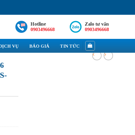
Hotline
Zalo tư vấn
0903496668
0903496668
DỊCH VỤ
BÁO GIÁ
TIN TỨC
16
S-