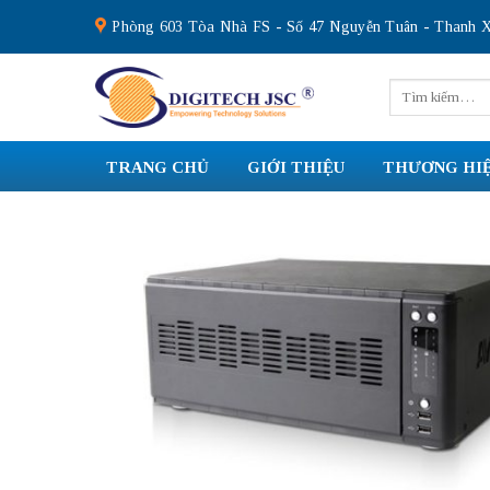
Skip
Phòng 603 Tòa Nhà FS - Số 47 Nguyễn Tuân - Thanh X
to
content
Tìm
kiếm:
TRANG CHỦ
GIỚI THIỆU
THƯƠNG HI