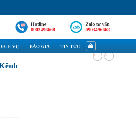
Hotline
Zalo tư vấn
0903496668
0903496668
DỊCH VỤ
BÁO GIÁ
TIN TỨC
 Kênh