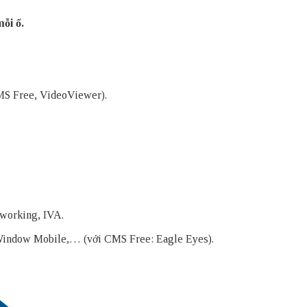
ỗi ổ.
CMS Free, VideoViewer).
tworking, IVA.
, Window Mobile,… (với CMS Free: Eagle Eyes).