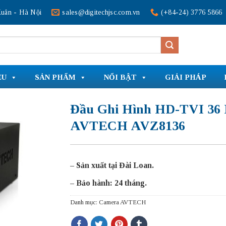
uân - Hà Nội
sales@digitechjsc.com.vn
(+84-24) 3776 5866
ỆU
SẢN PHẨM
NỔI BẬT
GIẢI PHÁP
Đầu Ghi Hình HD-TVI 36
AVTECH AVZ8136
– Sản xuất tại Đài Loan.
– Bảo hành: 24 tháng.
Danh mục:
Camera AVTECH