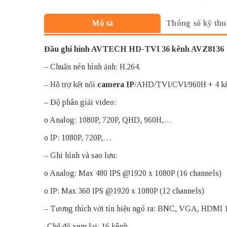
Thông số kỹ thu
Mô tả
Đầu ghi hình AVTECH
HD-TVI 36 kênh AVZ8136
– Chuẩn nén hình ảnh: H.264.
– Hỗ trợ kết nối
camera IP
/AHD/TVI/CVI/960H + 4 kê
– Độ phân giải video:
o Analog: 1080P, 720P, QHD, 960H,…
o IP: 1080P, 720P,…
– Ghi hình và sao lưu:
o Analog: Max 480 IPS @1920 x 1080P (16 channels)
o IP: Max 360 IPS @1920 x 1080P (12 channels)
– Tương thích với tín hiệu ngõ ra: BNC, VGA, HDMI 
-Chế độ xem lại: 16 kênh.