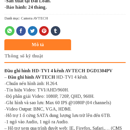
-Sản xuất tại Đài Loan.
-Bảo hành: 24 tháng.
Danh mục:
Camera AVTECH
Mô tả
Thông số kỹ thuật
Đầu ghi hình HD-TVI 4 kênh AVTECH DGD1304PV
–
Đầu ghi hình AVTECH
HD-TVI 4 kênh.
-Chuẩn nén hình ảnh: H.264.
-Tín hiệu Video: TVI/AHD/960H.
-Độ phân giải Video: 1080P, 720P, QHD, 960H.
-Ghi hình và sao lưu: Max 60 IPS @1080P (04 channels)
-Video Output: BNC, VGA, HDMI.
-Hỗ trợ 1 ổ cứng SATA dung lượng lưu trữ lên đến 6TB.
-1 ngõ vào Audio, 1 ngõ ra Audio.
– Hỗ trợ xem qua trình duyệt web: IE, Firefox, Safari,… (CMS