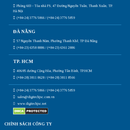
Phòng 603 - Tòa nhà FS, 47 Đường Nguyễn Tuân, Thanh Xuân, TP.
Hà Nội
(+84-24) 3776 5866 / (+84-24) 3776 5859
ĐÀ NẴNG
57 Nguyễn Thanh Năm, Phường Thanh Khê, TP Đà Nẵng
(+84-23) 6358 8886 / (+84-23) 6361 2886
TP. HCM
406/85 đường Cộng Hòa, Phường Tân Bình, TP.HCM
(+84-28) 3811 8628 / (+84-28) 3811 8566
(+84-24) 3776 5866 / (+84-24) 3776 5859
sales@digitechjsc.com.vn
www.digitechjsc.net
CHÍNH SÁCH CÔNG TY