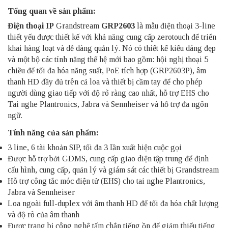
Tổng quan về sản phẩm:
Điện thoại IP
Grandstream
GRP2603
là mẫu điện thoại 3-line
thiết yếu được thiết kế với khả năng cung cấp zerotouch để triển
khai hàng loạt và dễ dàng quản lý. Nó có thiết kế kiểu dáng đẹp
và một bộ các tính năng thế hệ mới bao gồm: hội nghị thoại 5
chiều để tối đa hóa năng suất, PoE tích hợp (GRP2603P), âm
thanh HD đầy đủ trên cả loa và thiết bị cầm tay để cho phép
người dùng giao tiếp với độ rõ ràng cao nhất, hỗ trợ EHS cho
Tai nghe Plantronics, Jabra và Sennheiser và hỗ trợ đa ngôn
ngữ.
Tính năng của sản phẩm:
3 line, 6 tài khoản SIP, tối đa 3 lần xuất hiện cuộc gọi
Được hỗ trợ bởi GDMS, cung cấp giao diện tập trung để định
cấu hình, cung cấp, quản lý và giám sát các thiết bị Grandstream
Hỗ trợ công tắc móc điện tử (EHS) cho tai nghe Plantronics,
Jabra và Sennheiser
Loa ngoài full-duplex với âm thanh HD để tối đa hóa chất lượng
và độ rõ của âm thanh
Được trang bị công nghệ tấm chắn tiếng ồn để giảm thiểu tiếng