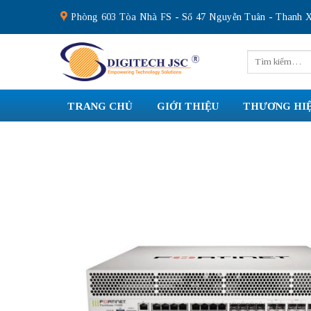
Skip
Phòng 603 Tòa Nhà FS - Số 47 Nguyễn Tuân - Thanh X
to
content
Tìm
kiếm:
TRANG CHỦ
GIỚI THIỆU
THƯƠNG HI