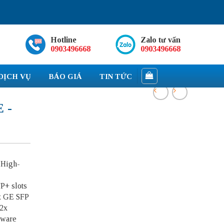
Hotline
Zalo tư vấn
0903496668
0903496668
DỊCH VỤ
BÁO GIÁ
TIN TỨC
 -
 High-
P+ slots
8x GE SFP
 2x
dware