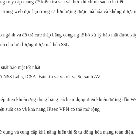
 truy cập mạng để kiểm tra sâu và thực thi chính sách chi tiết
c trang web độc hại trong cả lưu lượng được mã hóa và không được 
cho ngành và độ trễ cực thấp bằng công nghệ bộ xử lý bảo mật được x
gành cho lưu lượng được mã hóa SSL
suất bảo mật tốt nhất
ừ NSS Labs, ICSA, Bản tin về vi-rút và So sánh AV
ép điều khiển ứng dụng bằng cách sử dụng điều khiển đường dẫn WA
hiệu suất cao và khả năng IPsec VPN có thể mở rộng
ử dụng và cung cấp khả năng hiển thị & tự động hóa mạng toàn diện.