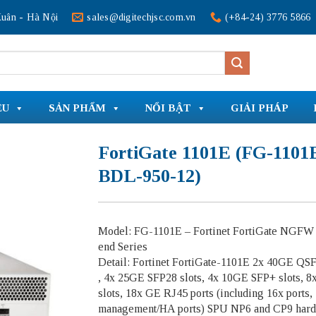
uân - Hà Nội
sales@digitechjsc.com.vn
(+84-24) 3776 5866
ỆU
SẢN PHẨM
NỔI BẬT
GIẢI PHÁP
FortiGate 1101E (FG-1101E
BDL-950-12)
Model: FG-1101E – Fortinet FortiGate NGFW
end Series
Detail: Fortinet FortiGate-1101E 2x 40GE QSF
, 4x 25GE SFP28 slots, 4x 10GE SFP+ slots, 
slots, 18x GE RJ45 ports (including 16x ports,
management/HA ports) SPU NP6 and CP9 har