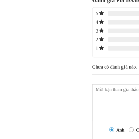
Đánh giá FortiGat
5
4
3
2
1
Chưa có đánh giá nào.
Anh
C