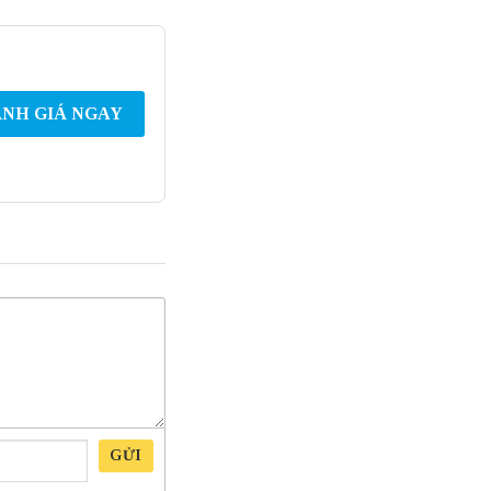
NH GIÁ NGAY
GỬI