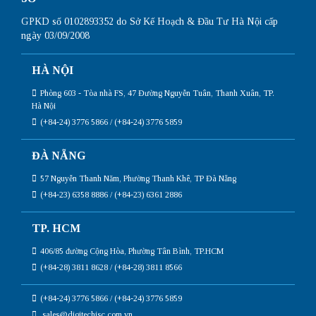
GPKD số 0102893352 do Sở Kế Hoạch & Đầu Tư Hà Nội cấp
ngày 03/09/2008
HÀ NỘI
Phòng 603 - Tòa nhà FS, 47 Đường Nguyễn Tuân, Thanh Xuân, TP.
Hà Nội
(+84-24) 3776 5866 / (+84-24) 3776 5859
ĐÀ NẴNG
57 Nguyễn Thanh Năm, Phường Thanh Khê, TP Đà Nẵng
(+84-23) 6358 8886 / (+84-23) 6361 2886
TP. HCM
406/85 đường Cộng Hòa, Phường Tân Bình, TP.HCM
(+84-28) 3811 8628 / (+84-28) 3811 8566
(+84-24) 3776 5866 / (+84-24) 3776 5859
sales@digitechjsc.com.vn