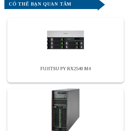
CÓ THỂ BẠN QUAN TÂM
FUJITSU PY RX2540 M4