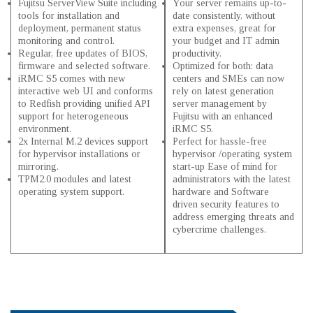
Fujitsu ServerView Suite including
Your server remains up-to-
tools for installation and
date consistently, without
deployment, permanent status
extra expenses, great for
monitoring and control.
your budget and IT admin
Regular, free updates of BIOS,
productivity.
firmware and selected software.
Optimized for both: data
iRMC S5 comes with new
centers and SMEs can now
interactive web UI and conforms
rely on latest generation
to Redfish providing unified API
server management by
support for heterogeneous
Fujitsu with an enhanced
environment.
iRMC S5.
2x Internal M.2 devices support
Perfect for hassle-free
for hypervisor installations or
hypervisor /operating system
mirroring.
start-up Ease of mind for
TPM2.0 modules and latest
administrators with the latest
operating system support.
hardware and Software
driven security features to
address emerging threats and
cybercrime challenges.