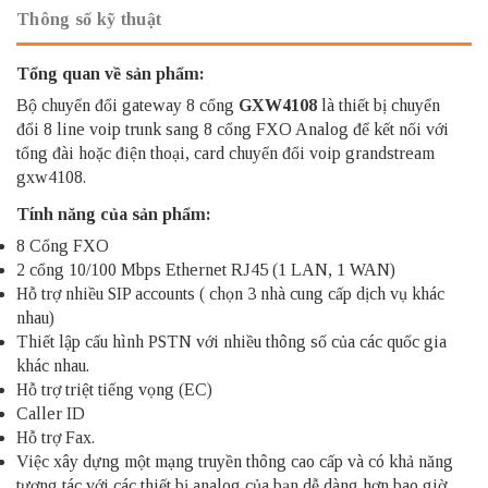
Thông số kỹ thuật
Tổng quan về sản phẩm:
Bộ chuyển đổi gateway 8 cổng
GXW4108
là thiết bị chuyển
đổi 8 line voip trunk sang 8 cổng FXO Analog để kết nối với
tổng đài
hoặc điện thoại, card chuyển đổi voip grandstream
gxw4108.
Tính năng của sản phẩm:
8 Cổng FXO
2 cổng 10/100 Mbps Ethernet RJ45 (1 LAN, 1 WAN)
Hỗ trợ nhiều SIP accounts ( chọn 3 nhà cung cấp dịch vụ khác
nhau)
Thiết lập cấu hình PSTN với nhiều thông số của các quốc gia
khác nhau.
Hỗ trợ triệt tiếng vọng (EC)
Caller ID
Hỗ trợ Fax.
Việc xây dựng một mạng truyền thông cao cấp và có khả năng
tương tác với các thiết bị analog của bạn dễ dàng hơn bao giờ