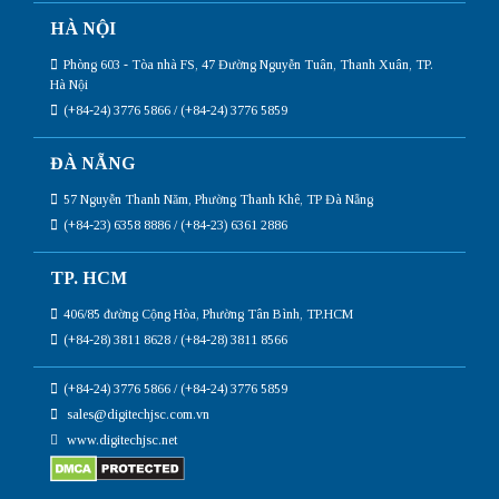
HÀ NỘI
Phòng 603 - Tòa nhà FS, 47 Đường Nguyễn Tuân, Thanh Xuân, TP.
Hà Nội
(+84-24) 3776 5866 / (+84-24) 3776 5859
ĐÀ NẴNG
57 Nguyễn Thanh Năm, Phường Thanh Khê, TP Đà Nẵng
(+84-23) 6358 8886 / (+84-23) 6361 2886
TP. HCM
406/85 đường Cộng Hòa, Phường Tân Bình, TP.HCM
(+84-28) 3811 8628 / (+84-28) 3811 8566
(+84-24) 3776 5866 / (+84-24) 3776 5859
sales@digitechjsc.com.vn
www.digitechjsc.net