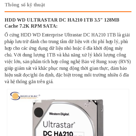
Thông số kỹ thuật
HDD WD ULTRASTAR DC HA210 1TB 3.5″ 128MB
Cache 7.2K RPM SATA:
Ổ cứng HDD WD Enterprise Ultrastar DC HA210 1TB là giải
pháp lưu trữ dành cho trung tâm dữ liệu với chi phí hợp lý, phù
hợp cho các ứng dụng dữ liệu nhỏ hoặc ổ đĩa khởi động máy
chủ. Với dung lượng 1TB và khả năng xử lý khối lượng công
việc lớn, sản phẩm tích hợp công nghệ Bảo vệ Rung xoay (RVS)
giúp giám sát và khắc phục rung động thời gian thực, đảm bảo
hiệu suất đọc/ghi ổn định, đặc biệt trong môi trường nhiều ổ đĩa
và hệ thống gắn trên giá.